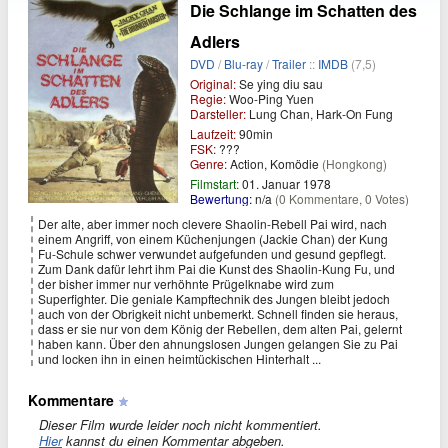
Die Schlange im Schatten des
Adlers
DVD
/
Blu-ray
/
Trailer
::
IMDB
(7,5)
Original:
Se ying diu sau
Regie:
Woo-Ping Yuen
Darsteller:
Lung Chan, Hark-On Fung
Laufzeit:
90min
FSK:
???
Genre:
Action, Komödie
(Hongkong)
Filmstart:
01. Januar 1978
Bewertung:
n/a
(0 Kommentare, 0 Votes)
Der alte, aber immer noch clevere Shaolin-Rebell Pai wird, nach
einem Angriff, von einem Küchenjungen (Jackie Chan) der Kung
Fu-Schule schwer verwundet aufgefunden und gesund gepflegt.
Zum Dank dafür lehrt ihm Pai die Kunst des Shaolin-Kung Fu, und
der bisher immer nur verhöhnte Prügelknabe wird zum
Superfighter. Die geniale Kampftechnik des Jungen bleibt jedoch
auch von der Obrigkeit nicht unbemerkt. Schnell finden sie heraus,
dass er sie nur von dem König der Rebellen, dem alten Pai, gelernt
haben kann. Über den ahnungslosen Jungen gelangen Sie zu Pai
und locken ihn in einen heimtückischen Hinterhalt ...
Kommentare
Dieser Film wurde leider noch nicht kommentiert.
Hier
kannst du einen Kommentar abgeben.