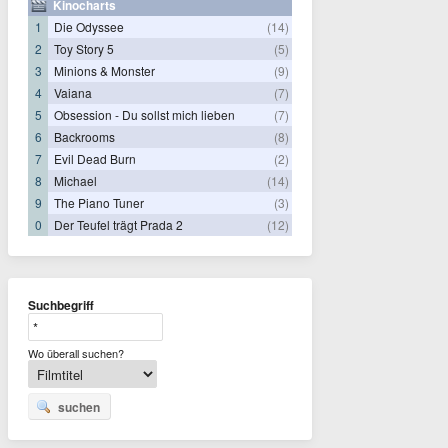
Kinocharts
1
Die Odyssee
(14)
2
Toy Story 5
(5)
3
Minions & Monster
(9)
4
Vaiana
(7)
5
Obsession - Du sollst mich lieben
(7)
6
Backrooms
(8)
7
Evil Dead Burn
(2)
8
Michael
(14)
9
The Piano Tuner
(3)
0
Der Teufel trägt Prada 2
(12)
Suchbegriff
Wo überall suchen?
suchen