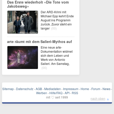
Das Erste wiederholt «Die Tote vom
Jakobsweg»
Der ARD-Krimi mit
Michael Epp kehrt Ende
August ins Programm
zurück. Zuvor steht ein
langer
(00)
arte räumt mit dem Salieri-Mythos auf
Eine neue arte-
Dokumentation widmet
sich dem Leben und
Werk von Antonio
Salieri. Am Samstag,
(00)
Sitemap
·
Datenschutz
·
AGB
·
Mediadaten
·
Impressum
·
Home
·
Forum
·
News
·
Werben
·
Hilfe/FAQ
·
API
·
RSS
♡
mit
seit 1999
▲
nach oben