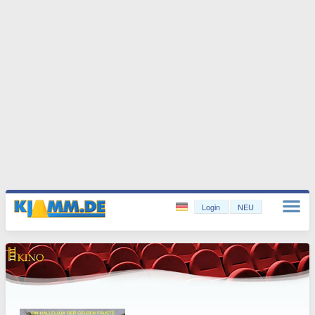
Login
NEU