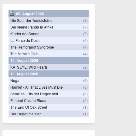
09. August 2026
Die Spur der Teufelsträne
(8)
Der kleine Panda in Afrika
(7)
Kinder der Sonne
(7)
La Force du Destin
(6)
The Rembrandt Syndrome
(4)
The Miracle Club
(4)
12. August 2026
KATSEYE: Wild Hearts
(2)
13. August 2026
Noga
(3)
Hamlet - All That Lives Must Die
(3)
Semillas - Bis der Regen fällt
(3)
Funeral Casino Blues
(2)
The End Of Oak Street
(1)
Der Regenmeister
(1)