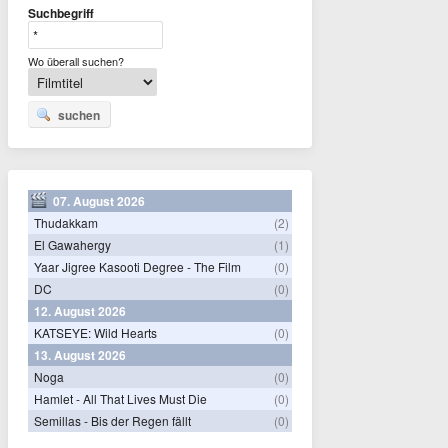
Suchbegriff
Wo überall suchen?
suchen
07. August 2026
Thudakkam
(2)
El Gawahergy
(1)
Yaar Jigree Kasooti Degree - The Film
(0)
DC
(0)
12. August 2026
KATSEYE: Wild Hearts
(0)
13. August 2026
Noga
(0)
Hamlet - All That Lives Must Die
(0)
Semillas - Bis der Regen fällt
(0)