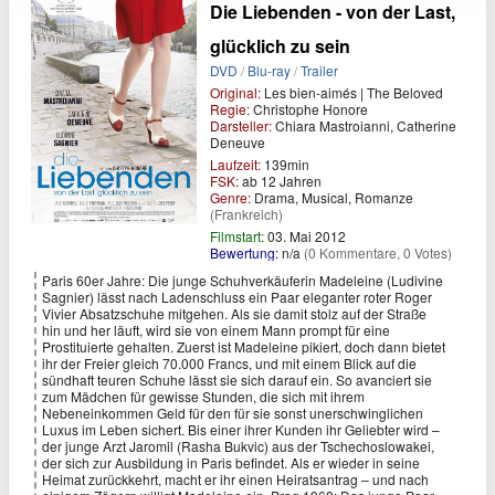
Die Liebenden - von der Last,
glücklich zu sein
DVD
/
Blu-ray
/
Trailer
Original:
Les bien-aimés | The Beloved
Regie:
Christophe Honore
Darsteller:
Chiara Mastroianni, Catherine
Deneuve
Laufzeit:
139min
FSK:
ab 12 Jahren
Genre:
Drama, Musical, Romanze
(Frankreich)
Filmstart:
03. Mai 2012
Bewertung:
n/a
(0 Kommentare, 0 Votes)
Paris 60er Jahre: Die junge Schuhverkäuferin Madeleine (Ludivine
Sagnier) lässt nach Ladenschluss ein Paar eleganter roter Roger
Vivier Absatzschuhe mitgehen. Als sie damit stolz auf der Straße
hin und her läuft, wird sie von einem Mann prompt für eine
Prostituierte gehalten. Zuerst ist Madeleine pikiert, doch dann bietet
ihr der Freier gleich 70.000 Francs, und mit einem Blick auf die
sündhaft teuren Schuhe lässt sie sich darauf ein. So avanciert sie
zum Mädchen für gewisse Stunden, die sich mit ihrem
Nebeneinkommen Geld für den für sie sonst unerschwinglichen
Luxus im Leben sichert. Bis einer ihrer Kunden ihr Geliebter wird –
der junge Arzt Jaromil (Rasha Bukvic) aus der Tschechoslowakei,
der sich zur Ausbildung in Paris befindet. Als er wieder in seine
Heimat zurückkehrt, macht er ihr einen Heiratsantrag – und nach