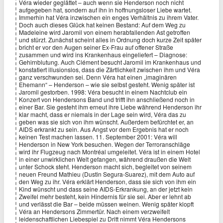
Véra wieder geglättet – auch wenn sie Henderson noch nicht
aufgegeben hat, sondern auf ihn in hoffnungsloser Liebe wartet.
Immerhin hat Véra inzwischen ein enges Verhältnis zu ihrem Vater.
Doch auch dieses Glück hat keinen Bestand: Auf dem Weg zu
Madeleine wird Jaromil von einem herabfallenden Ast getroffen
und stürzt. Zunächst scheint alles in Ordnung doch kurze Zeit später
bricht er vor den Augen seiner Ex-Frau auf offener Straße
zusammen und wird ins Krankenhaus eingeliefert – Diagnose:
Gehirnblutung. Auch Clément besucht Jaromil im Krankenhaus und
konstatiert illusionslos, dass die Zärtlichkeit zwischen ihm und Véra
ganz verschwunden sei. Denn Véra hat einen „imaginären
Ehemann“ – Henderson – wie sie selbst gesteht. Wenig später ist
Jaromil gestorben. 1998: Véra besucht in einem Nachtclub ein
Konzert von Hendersons Band und trifft ihn anschließend noch in
einer Bar. Sie gesteht ihm erneut ihre Liebe während Henderson ihr
klar macht, dass er niemals in der Lage sein wird, Véra das zu
geben was sie sich von ihm wünscht. Außerdem befürchtet er, an
AIDS erkrankt zu sein. Aus Angst vor dem Ergebnis hat er noch
keinen Test machen lassen. 11. September 2001: Véra will
Henderson in New York besuchen. Wegen der Terroranschläge
wird ihr Flugzeug nach Montréal umgeleitet. Véra ist in einem Hotel
in einer unwirklichen Welt gefangen, während draußen die Welt
unter Schock steht. Henderson macht sich, begleitet von seinem
neuen Freund Mathieu (Dustin Segura-Suarez), mit dem Auto auf
den Weg zu ihr. Véra erklärt Henderson, dass sie sich von ihm ein
Kind wünscht und dass seine AIDS-Erkrankung, an der jetzt kein
Zweifel mehr besteht, kein Hindernis für sie sei. Aber er lehnt ab
und verlässt die Bar – beide müssen weinen. Wenig später klopft
Véra an Hendersons Zimmertür. Nach einem verzweifelt
leidenschaftlichen Liebespiel zu Dritt nimmt Véra Hendersons