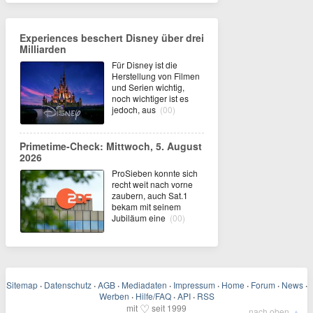
Experiences beschert Disney über drei
Milliarden
Für Disney ist die
Herstellung von Filmen
und Serien wichtig,
noch wichtiger ist es
jedoch, aus
(00)
Primetime-Check: Mittwoch, 5. August
2026
ProSieben konnte sich
recht weit nach vorne
zaubern, auch Sat.1
bekam mit seinem
Jubiläum eine
(00)
Sitemap
·
Datenschutz
·
AGB
·
Mediadaten
·
Impressum
·
Home
·
Forum
·
News
·
Werben
·
Hilfe/FAQ
·
API
·
RSS
♡
mit
seit 1999
▲
nach oben