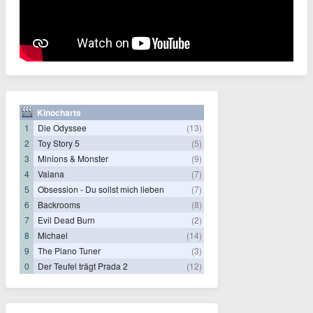
Kinocharts
1
Die Odyssee
(13)
2
Toy Story 5
(5)
3
Minions & Monster
(9)
4
Vaiana
(7)
5
Obsession - Du sollst mich lieben
(7)
6
Backrooms
(8)
7
Evil Dead Burn
(2)
8
Michael
(14)
9
The Piano Tuner
(3)
0
Der Teufel trägt Prada 2
(12)