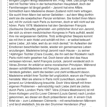
einigem Zögern willigt Madeleine ein. Prag 1968: Das junge Paar
lebt mit Tochter Véra in der tschechischen Hauptstadt, doch der
Familiensegen ist längst gestört – Jaromil hat eine Affäre.
Schließlich kann Madeleine diesen Zustand nicht mehr ertragen.
Sie sucht ihren Mann bei seiner Geliebten – auf dem Weg dorthin
sieht sie die sowjetischen Panzer einfahren. Sie fordert ihren Mann
auf, mit ihr zurück nach Paris zu kommen, doch er will nicht auf sie
hören. Paris 1978: Madeleine hat den Gendarmen François
(Guillaume Denaiffe) geheiratet –ein plötzlicher Anruf von Jaromil,
der sich zu einem medizinischen Kongress in Paris aufhält, weckt
ihre nie vergessenen Gefühle. Trotz anfänglicher Skepsis kommt
sie mit ihm in sein Hotel und schläft mit ihm – er selbst beteuert
seine Liebe: „Ich lebe, weil du an mich denkst.“ Im Aufwallen der
Emotionen beschließen beide, wieder ein gemeinsames Leben
anzufangen. Madeleine bringt Jaromil nach Hause – zu seiner
14jährigen Tochter (Clara Couste), die ihn seit der Rückkehr nach
Paris nicht mehr gesehen hat. Doch bevor alle drei das Haus
verlassen können, kehrt François zurück. Jaromil versteckt sich in
Véras Zimmer. Ihr erklärt er seine moralischen Prinzipien. Während
dessen schläft Madeleine mit François. Jaromil, aus seinem
Versteck getreten, sieht die beiden und zieht enttäuscht davon.
Madeleine erklärt ihrer Tochter tief unglücklich, warum sie François
heiratete: Weil sie alleine in Paris nicht zurechtkam, sondern
jemand zur Unterstützung brauchte. Doch Véra kämpft mit ihren
eigenen Problemen – sehnsüchtig nach Liebe zieht sie ziellos
durch Paris. London/ Paris 1997: Véra (Chiara Mastroianni) ist mit
ihrem Kollegen und Ex-Lover Clément (Louis Garrel) nach London
gekommen, wo dieser ein Buch präsentieren soll. In einem Club
flirtet sie – zum Leidwesen Cléments – mit verschiedenen Männern
und tanzt ekstatisch, bis sie den Drummer Henderson (Paul