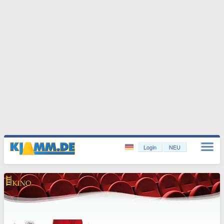
Login
NEU