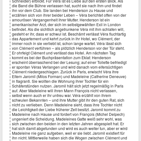
Schneider) erblickt. Für Véra ist es Liebe auf den ersten Blick. Als
die Band die Bühne verlassen hat, sucht sie nach ihm und findet
ihn vor dem Club. Sie landen bei Henderson zu Hause und
erzählen sich von ihrer beider Leben – Véra berichtet offen von der
amourösen Vergangenheit ihrer Mutter. Henderson ist ein
amerikanischer Arzt, der sich im selbstgewählten Exil in London
befindet. Als die sichtlich angetrunkene Véra mit ihm schlafen will,
gesteht er ihr, dass er schwul ist. Beschämt verlässt Véra fluchtartig
das Appartement und kehrt zurück in ihr Hotel, wo Clément, der
immer noch in sie verliebt ist, schon lange wartet. Véra lässt sich
von Clément verführen – als plötzlich Henderson vor der Tür steht.
Er ohrfeigt Clément und verlässt das Hotel. Am nächsten Tag
kommt es bei der Buchpräsentation zum Eklat: Henderson
erscheint überraschend bei der Lesung; auf einer Toilette befriedigt
er spontan Véras Verlangen und wird danach vom eifersüchtigen
Clément niedergeschlagen. Zurück in Paris, erwischt Véra ihre
Eltern Jaromil (Milos Forman) und Madeleine (Catherine Deneuve)
in flagranti. Sie wollten die Wohnung ihrer Tochter für ein
Schäferstünden nutzen. Jaromil hält sich jetzt regelmäßig in Paris
auf. Aber Madeleine will ihren Mann François nicht verlassen,
selbst wenn auch er ihr untreu war. Véra erzählt von ihrem
schwulen Bekannten – und ihre Mutter gibt ihr den guten Rat, sich
nicht zu verlieben. Denn Madeleine sieht, dass ihre Tochter nicht
die Leichtigkeit der Liebe früherer Zeit besitzt. Jaromil kommt zu
Madeleine nach Hause und fordert von François (Michel Delpech)
ungeniert die Scheidung. Madeleines Gatte weiß sehr wohl, was
sich zwischen den beiden in den letzten Jahren abgespielt hat. Er
hat sich damit abgefunden und wird es auch weiter tun, aber er wird
Madeleine nie ganz aufgeben, weil er sie liebt. Jaromil existiert für
ihn nicht. Mittlerweile haben sich die Wogen zwischen Clément und