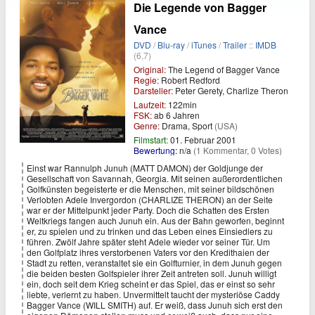
Die Legende von Bagger
Vance
DVD
/
Blu-ray
/
iTunes
/
Trailer
::
IMDB
(6,7)
Original:
The Legend of Bagger Vance
Regie:
Robert Redford
Darsteller:
Peter Gerety, Charlize Theron
Laufzeit:
122min
FSK:
ab 6 Jahren
Genre:
Drama, Sport
(USA)
Filmstart:
01. Februar 2001
Bewertung:
n/a
(1 Kommentar, 0 Votes)
Einst war Rannulph Junuh (MATT DAMON) der Goldjunge der
Gesellschaft von Savannah, Georgia. Mit seinen außerordentlichen
Golfkünsten begeisterte er die Menschen, mit seiner bildschönen
Verlobten Adele Invergordon (CHARLIZE THERON) an der Seite
war er der Mittelpunkt jeder Party. Doch die Schatten des Ersten
Weltkriegs fangen auch Junuh ein. Aus der Bahn geworfen, beginnt
er, zu spielen und zu trinken und das Leben eines Einsiedlers zu
führen. Zwölf Jahre später steht Adele wieder vor seiner Tür. Um
den Golfplatz ihres verstorbenen Vaters vor den Kredithaien der
Stadt zu retten, veranstaltet sie ein Golfturnier, in dem Junuh gegen
die beiden besten Golfspieler ihrer Zeit antreten soll. Junuh willigt
ein, doch seit dem Krieg scheint er das Spiel, das er einst so sehr
liebte, verlernt zu haben. Unvermittelt taucht der mysteriöse Caddy
Bagger Vance (WILL SMITH) auf. Er weiß, dass Junuh sich erst den