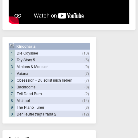
Kinocharts
1
Die Odyssee
(13)
2
Toy Story 5
(5)
3
Minions & Monster
(9)
4
Vaiana
(7)
5
Obsession - Du sollst mich lieben
(7)
6
Backrooms
(8)
7
Evil Dead Burn
(2)
8
Michael
(14)
9
The Piano Tuner
(3)
0
Der Teufel trägt Prada 2
(12)