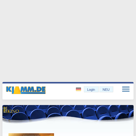
Login
NEU