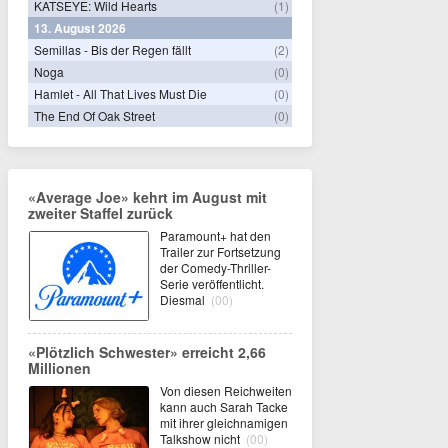
KATSEYE: Wild Hearts
(1)
13. August 2026
Semillas - Bis der Regen fällt
(2)
Noga
(0)
Hamlet - All That Lives Must Die
(0)
The End Of Oak Street
(0)
«Average Joe» kehrt im August mit
zweiter Staffel zurück
Paramount+ hat den
Trailer zur Fortsetzung
der Comedy-Thriller-
Serie veröffentlicht.
Diesmal
(00)
«Plötzlich Schwester» erreicht 2,66
Millionen
Von diesen Reichweiten
kann auch Sarah Tacke
mit ihrer gleichnamigen
Talkshow nicht
(00)