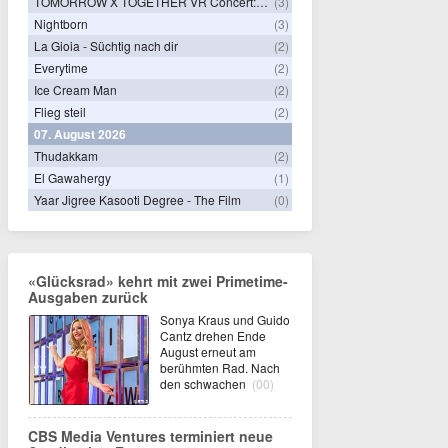
TOMORROW X TOGETHER VR Concert: Endless Ride
(3)
Nightborn
(3)
La Gioia - Süchtig nach dir
(2)
Everytime
(2)
Ice Cream Man
(2)
Flieg steil
(2)
07. August 2026
Thudakkam
(2)
El Gawahergy
(1)
Yaar Jigree Kasooti Degree - The Film
(0)
«Glücksrad» kehrt mit zwei Primetime-
Ausgaben zurück
Sonya Kraus und Guido
Cantz drehen Ende
August erneut am
berühmten Rad. Nach
den schwachen
(00)
CBS Media Ventures terminiert neue