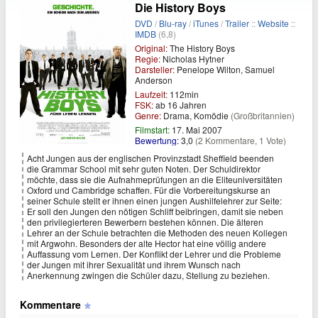
Die History Boys
DVD
/
Blu-ray
/
iTunes
/
Trailer
::
Website
::
IMDB
(6,8)
Original:
The History Boys
Regie:
Nicholas Hytner
Darsteller:
Penelope Wilton, Samuel
Anderson
Laufzeit:
112min
FSK:
ab 16 Jahren
Genre:
Drama, Komödie
(Großbritannien)
Filmstart:
17. Mai 2007
Bewertung:
3,0
(2 Kommentare, 1 Vote)
Acht Jungen aus der englischen Provinzstadt Sheffield beenden
die Grammar School mit sehr guten Noten. Der Schuldirektor
möchte, dass sie die Aufnahmeprüfungen an die Eliteuniversitäten
Oxford und Cambridge schaffen. Für die Vorbereitungskurse an
seiner Schule stellt er ihnen einen jungen Aushilfelehrer zur Seite:
Er soll den Jungen den nötigen Schliff beibringen, damit sie neben
den privilegierteren Bewerbern bestehen können. Die älteren
Lehrer an der Schule betrachten die Methoden des neuen Kollegen
mit Argwohn. Besonders der alte Hector hat eine völlig andere
Auffassung vom Lernen. Der Konflikt der Lehrer und die Probleme
der Jungen mit ihrer Sexualität und ihrem Wunsch nach
Anerkennung zwingen die Schüler dazu, Stellung zu beziehen.
Kommentare