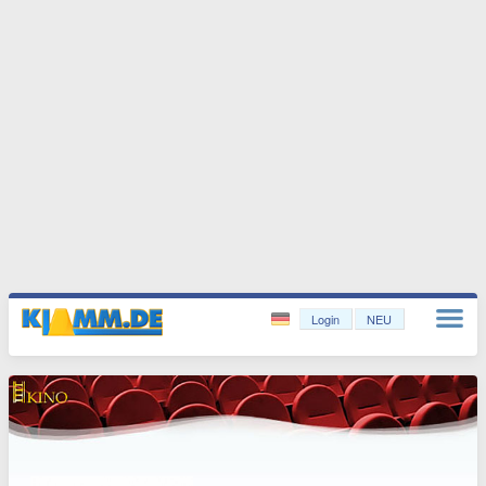
Login
NEU