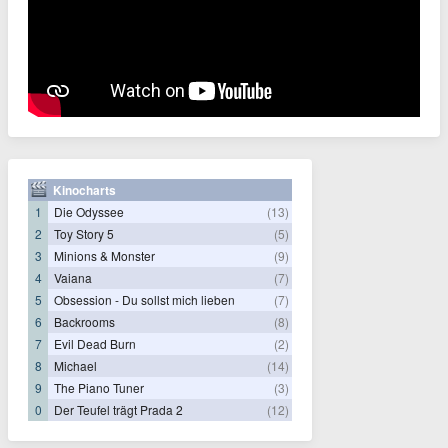
Kinocharts
1
Die Odyssee
(13)
2
Toy Story 5
(5)
3
Minions & Monster
(9)
4
Vaiana
(7)
5
Obsession - Du sollst mich lieben
(7)
6
Backrooms
(8)
7
Evil Dead Burn
(2)
8
Michael
(14)
9
The Piano Tuner
(3)
0
Der Teufel trägt Prada 2
(12)