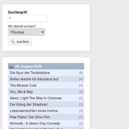
Suchbegriff
Wo überall suchen?
suchen
06. August 2026
Die Spur der Teufelsträne
(8)
Selten wache ich träumend auf
(4)
The Miracle Club
(4)
You, Me & Italy
(4)
Ateez: Light The Way In Cinemas
(3)
Der Klang der Stradivari
(3)
Lebensansichten eines Huhns
(3)
Paw Patrol: Der Dino Film
(3)
Nimrods : A Green Day Comedy
(3)