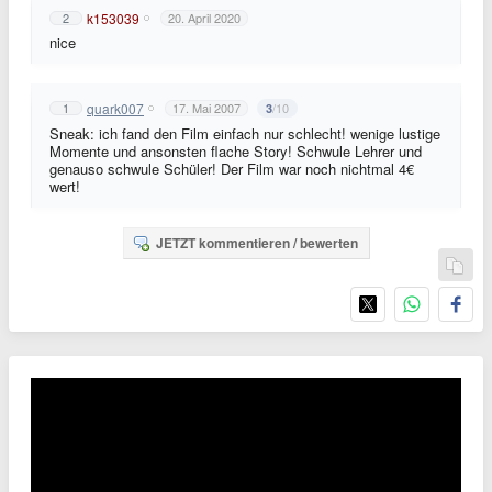
k153039
2
20. April 2020
nice
quark007
1
17. Mai 2007
/10
3
Sneak: ich fand den Film einfach nur schlecht! wenige lustige
Momente und ansonsten flache Story! Schwule Lehrer und
genauso schwule Schüler! Der Film war noch nichtmal 4€
wert!
JETZT kommentieren / bewerten