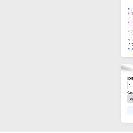
(
(
(
(
(
(
(
(
(
(
ID/
Ges