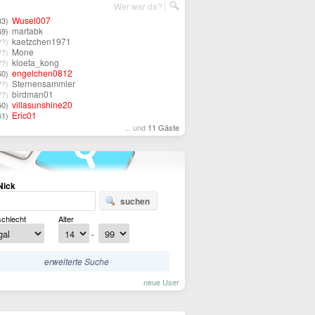
Wer war da?
Wusel007
33)
martabk
69)
kaetzchen1971
??)
Mone
??)
kloeta_kong
??)
engelchen0812
60)
Sternensammler
??)
birdman01
??)
villasunshine20
50)
Eric01
41)
... und
11 Gäste
Nick
suchen
chlecht
Alter
-
erweiterte Suche
neue User