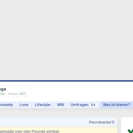
age
164
) · Forum (
597
)
munity
Lose
Lifestyle
WIN
Umfragen
Was ist klamm?
$$
Freundespfad
ingeloggte User oder Freunde sichtbar.