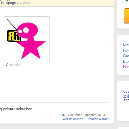
ge Nickpage zu sehen.
Nic
Fot
Gäs
Blo
Fotos
Hot
qu
MyF
anb
quark007 schreiben
8.572
Besucher :: updated 16.04.12
Wer ist online?
::
Freunde werden