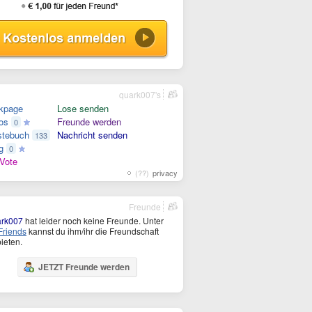
quark007's
kpage
Lose senden
os
Freunde werden
0
tebuch
Nachricht senden
133
g
0
Vote
(??)
privacy
Freunde
ark007
hat leider noch keine Freunde. Unter
riends
kannst du ihm/ihr die Freundschaft
ieten.
JETZT Freunde werden