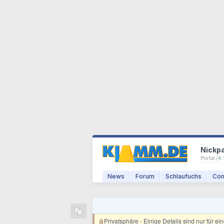
Nickp
Portal (
4.
News
Forum
Schlaufuchs
Com
Privatsphäre
- Einige Details sind nur für e