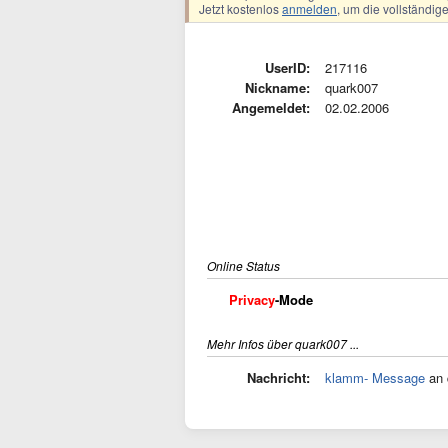
Jetzt kostenlos
anmelden
, um die vollständi
UserID:
217116
Nickname:
quark007
Angemeldet:
02.02.2006
Online Status
Privacy
-Mode
Mehr Infos über quark007 ...
Nachricht:
klamm- Message
an 