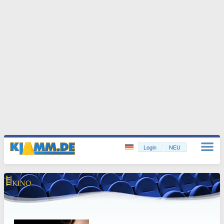
Login
NEU