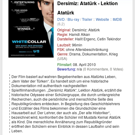
Dersimiz: Atatürk - Lektion
Atatürk
DVD
/
Blu-ray
/
Trailer
::
Website
::
IMDB
(6,2)
Original:
Dersimiz: Atatürk
Regie:
Hamdi Alkan
Darsteller:
Halit Ergenc, Cetin Tekindor
Laufzeit:
96min
FSK:
ohne Altersbeschränkung
Genre:
Drama, Dokumentation, Krieg
(USA)
Filmstart:
08. April 2010
Bewertung:
n/a
(0 Kommentare, 0 Votes)
Der Film basiert auf wahren Begebenheiten aus Atatürks Leben,
„dem Vater der Türken“. Es handelt sich um eine historische
Dokumentation mit authentisch nachgestellten
Spielfilmhandlungen. „Dersimiz Atatürk“, Lektion Atatürk, erzählt die
historische Odyssee einer Schülergruppe, die durch umfangreiche
Recherchen, auch die persönliche und menschliche Seite des
Republikgründers entdecken. In Begleitung des Geschichtslehrers
und Erzähler des Films bekommen die Grundschüler eine
Hausarbeit auf. Der Lehrer, der auch als „Der alte Historiker“,
bezeichnet wird, konfrontiert die Schüler mit Mustafa Kemal Atatürk
als Kind. Die menschliche Annäherung zum Republikgründer
eröffnet den Schülern einen Einblick in dessen Laufbahn und sein
Leben.