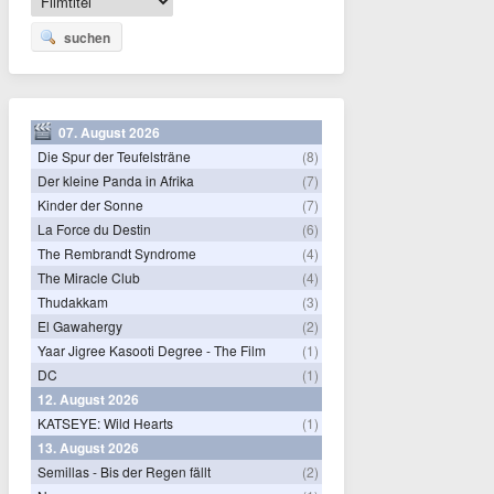
suchen
07. August 2026
Die Spur der Teufelsträne
(8)
Der kleine Panda in Afrika
(7)
Kinder der Sonne
(7)
La Force du Destin
(6)
The Rembrandt Syndrome
(4)
The Miracle Club
(4)
Thudakkam
(3)
El Gawahergy
(2)
Yaar Jigree Kasooti Degree - The Film
(1)
DC
(1)
12. August 2026
KATSEYE: Wild Hearts
(1)
13. August 2026
Semillas - Bis der Regen fällt
(2)