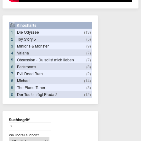
Kinocharts
1
Die Odyssee
(13)
2
Toy Story 5
(5)
3
Minions & Monster
(9)
4
Vaiana
(7)
5
Obsession - Du sollst mich lieben
(7)
6
Backrooms
(8)
7
Evil Dead Burn
(2)
8
Michael
(14)
9
The Piano Tuner
(3)
0
Der Teufel trägt Prada 2
(12)
Suchbegriff
Wo überall suchen?