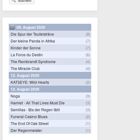
suchen
09. August 2026
Die Spur der Teufelsträne
(8)
Der kleine Panda in Afrika
(7)
Kinder der Sonne
(7)
La Force du Destin
(6)
The Rembrandt Syndrome
(4)
The Miracle Club
(4)
12. August 2026
KATSEYE: Wild Hearts
(2)
13. August 2026
Noga
(3)
Hamlet - All That Lives Must Die
(3)
Semillas - Bis der Regen fällt
(3)
Funeral Casino Blues
(2)
The End Of Oak Street
(1)
Der Regenmeister
(1)