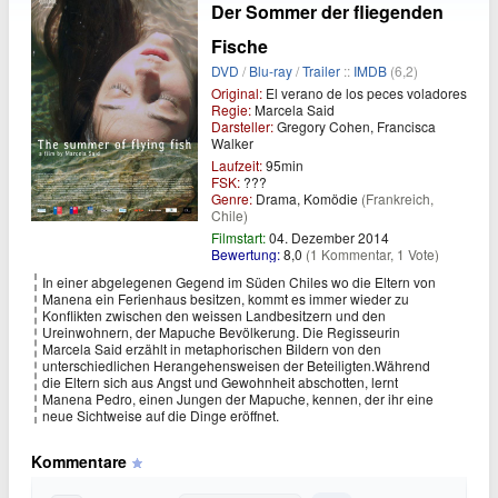
Der Sommer der fliegenden
Fische
DVD
/
Blu-ray
/
Trailer
::
IMDB
(6,2)
Original:
El verano de los peces voladores
Regie:
Marcela Said
Darsteller:
Gregory Cohen, Francisca
Walker
Laufzeit:
95min
FSK:
???
Genre:
Drama, Komödie
(Frankreich,
Chile)
Filmstart:
04. Dezember 2014
Bewertung:
8,0
(1 Kommentar, 1 Vote)
In einer abgelegenen Gegend im Süden Chiles wo die Eltern von
Manena ein Ferienhaus besitzen, kommt es immer wieder zu
Konflikten zwischen den weissen Landbesitzern und den
Ureinwohnern, der Mapuche Bevölkerung. Die Regisseurin
Marcela Said erzählt in metaphorischen Bildern von den
unterschiedlichen Herangehensweisen der Beteiligten.Während
die Eltern sich aus Angst und Gewohnheit abschotten, lernt
Manena Pedro, einen Jungen der Mapuche, kennen, der ihr eine
neue Sichtweise auf die Dinge eröffnet.
Kommentare