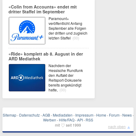
«Colin from Accounts» endet mit
dritter Staffel im September
Paramount+
veröffentlicht Anfang
September alle Folgen
der dritten und zugleich
letzten Staffel
(00)
«Ride» komplett ab 8. August in der
ARD Mediathek
Nachdem der
Hessische Rundfunk
den Auftakt der
Reitsport-Dokuserie
bereits angekündigt
hatte,
(00)
Sitemap
·
Datenschutz
·
AGB
·
Mediadaten
·
Impressum
·
Home
·
Forum
·
News
·
Werben
·
Hilfe/FAQ
·
API
·
RSS
♡
mit
seit 1999
▲
nach oben