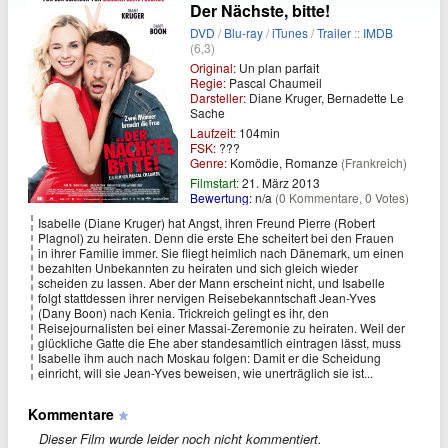
Der Nächste, bitte!
DVD
/
Blu-ray
/
iTunes
/
Trailer
::
IMDB
(6,3)
Original:
Un plan parfait
Regie:
Pascal Chaumeil
Darsteller:
Diane Kruger, Bernadette Le
Sache
Laufzeit:
104min
FSK:
???
Genre:
Komödie, Romanze
(Frankreich)
Filmstart:
21. März 2013
Bewertung:
n/a
(0 Kommentare, 0 Votes)
Isabelle (Diane Kruger) hat Angst, ihren Freund Pierre (Robert
Plagnol) zu heiraten. Denn die erste Ehe scheitert bei den Frauen
in ihrer Familie immer. Sie fliegt heimlich nach Dänemark, um einen
bezahlten Unbekannten zu heiraten und sich gleich wieder
scheiden zu lassen. Aber der Mann erscheint nicht, und Isabelle
folgt stattdessen ihrer nervigen Reisebekanntschaft Jean-Yves
(Dany Boon) nach Kenia. Trickreich gelingt es ihr, den
Reisejournalisten bei einer Massai-Zeremonie zu heiraten. Weil der
glückliche Gatte die Ehe aber standesamtlich eintragen lässt, muss
Isabelle ihm auch nach Moskau folgen: Damit er die Scheidung
einricht, will sie Jean-Yves beweisen, wie unerträglich sie ist...
Kommentare
Dieser Film wurde leider noch nicht kommentiert.