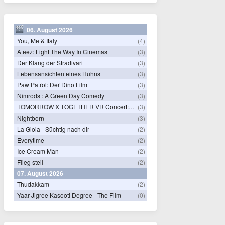
06. August 2026
You, Me & Italy
(4)
Ateez: Light The Way In Cinemas
(3)
Der Klang der Stradivari
(3)
Lebensansichten eines Huhns
(3)
Paw Patrol: Der Dino Film
(3)
Nimrods : A Green Day Comedy
(3)
TOMORROW X TOGETHER VR Concert: Endless Ride
(3)
Nightborn
(3)
La Gioia - Süchtig nach dir
(2)
Everytime
(2)
Ice Cream Man
(2)
Flieg steil
(2)
07. August 2026
Thudakkam
(2)
Yaar Jigree Kasooti Degree - The Film
(0)