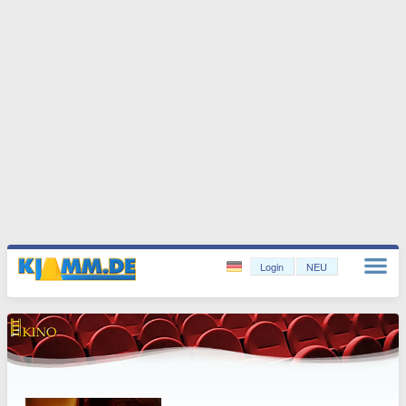
Login
NEU