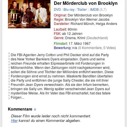
Der Mörderclub von Brooklyn
DVD
/
Blu-ray
/
Trailer
::
IMDB
(5,7)
Original:
Der Mörderclub von Brooklyn
Regie:
Brooklyn Von Werner Jacobs
Darsteller:
Richard Münch, Helga Anders
Laufzeit:
90min
FSK:
ab 12 Jahren
Genre:
Drama, Krimi
(Deutschland)
Filmstart:
17. März 1967
Bewertung:
n/a
(0 Kommentare, 0 Votes)
Die FBI-Agenten Jerry Cotton und Phil Decker sind auf die Party
des New Yorker Bankiers Dyers eingeladen. Dyers und seine
reichen Freunde erhalten Erpresserbriefe mit Forderungen in
Millionenhöhe. Wenn den Zahlungen nicht nachgekommen wird,
sollen die Söhne und Töchter der Millionäre entführt werden. Diese
Forderungen sind ernst zu nehmen. Maskierte Banditen überfallen
die Party und entführen die junge Sally Chester, die sie mit ihrer
Freundin Jean Dyers verwechseln. Als sie den Irrtum bemerken,
bringen sie Sally um. Wenig später verschwindet Jean Dyers auf
mysteriöse Weise. Als ihr Vater das FBI einschaltet, hat das fatale
Folgen...
Kommentare
Dieser Film wurde leider noch nicht kommentiert.
Hier
kannst du einen Kommentar abgeben.