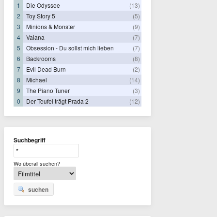
1
Die Odyssee
(13)
2
Toy Story 5
(5)
3
Minions & Monster
(9)
4
Vaiana
(7)
5
Obsession - Du sollst mich lieben
(7)
6
Backrooms
(8)
7
Evil Dead Burn
(2)
8
Michael
(14)
9
The Piano Tuner
(3)
0
Der Teufel trägt Prada 2
(12)
Suchbegriff
Wo überall suchen?
suchen