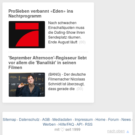
ProSieben verbannt «Eden» ins
Nachtprogramm
Nach schwachen
Einschaltquoten muss
die Dating-Show ihren
Sendeplatz räumen.
Ende August läuft
(00)
'September Afternoon'-Regisseur liebt
vor allem die 'Banalität' in seinen
Filmen
(BANG) - Der deutsche
Filmemacher Nicolaas
Schmidt ist überzeugt,
dass gerade die
(00)
Sitemap
·
Datenschutz
·
AGB
·
Mediadaten
·
Impressum
·
Home
·
Forum
·
News
·
Werben
·
Hilfe/FAQ
·
API
·
RSS
♡
mit
seit 1999
▲
nach oben