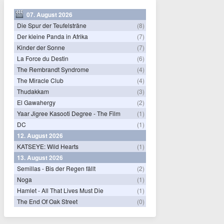
07. August 2026
Die Spur der Teufelsträne
(8)
Der kleine Panda in Afrika
(7)
Kinder der Sonne
(7)
La Force du Destin
(6)
The Rembrandt Syndrome
(4)
The Miracle Club
(4)
Thudakkam
(3)
El Gawahergy
(2)
Yaar Jigree Kasooti Degree - The Film
(1)
DC
(1)
12. August 2026
KATSEYE: Wild Hearts
(1)
13. August 2026
Semillas - Bis der Regen fällt
(2)
Noga
(1)
Hamlet - All That Lives Must Die
(1)
The End Of Oak Street
(0)