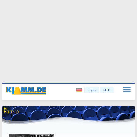
Login
NEU