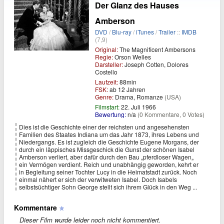
Der Glanz des Hauses
Amberson
DVD
/
Blu-ray
/
iTunes
/
Trailer
::
IMDB
(7,9)
Original:
The Magnificent Ambersons
Regie:
Orson Welles
Darsteller:
Joseph Cotten, Dolores
Costello
Laufzeit:
88min
FSK:
ab 12 Jahren
Genre:
Drama, Romanze
(USA)
Filmstart:
22. Juli 1966
Bewertung:
n/a
(0 Kommentare, 0 Votes)
Dies ist die Geschichte einer der reichsten und angesehensten
Familien des Staates Indiana um das Jahr 1873, ihres Lebens und
Niedergangs. Es ist zugleich die Geschichte Eugene Morgans, der
durch ein läppisches Missgeschick die Gunst der schönen Isabel
Amberson verliert, aber dafür durch den Bau „pferdloser Wagen„
ein Vermögen verdient. Reich und unabhängig geworden, kehrt er
in Begleitung seiner Tochter Lucy in die Heimatstadt zurück. Noch
einmal nähert er sich der verwitweten Isabel. Doch Isabels
selbstsüchtiger Sohn George stellt sich ihrem Glück in den Weg ...
Kommentare
Dieser Film wurde leider noch nicht kommentiert.