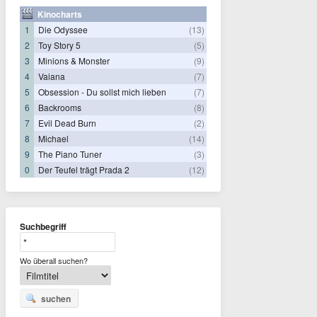
Kinocharts
1
Die Odyssee
(13)
2
Toy Story 5
(5)
3
Minions & Monster
(9)
4
Vaiana
(7)
5
Obsession - Du sollst mich lieben
(7)
6
Backrooms
(8)
7
Evil Dead Burn
(2)
8
Michael
(14)
9
The Piano Tuner
(3)
0
Der Teufel trägt Prada 2
(12)
Suchbegriff
Wo überall suchen?
suchen