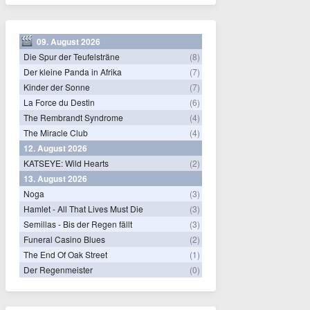
09. August 2026
Die Spur der Teufelsträne
(8)
Der kleine Panda in Afrika
(7)
Kinder der Sonne
(7)
La Force du Destin
(6)
The Rembrandt Syndrome
(4)
The Miracle Club
(4)
12. August 2026
KATSEYE: Wild Hearts
(2)
13. August 2026
Noga
(3)
Hamlet - All That Lives Must Die
(3)
Semillas - Bis der Regen fällt
(3)
Funeral Casino Blues
(2)
The End Of Oak Street
(1)
Der Regenmeister
(0)