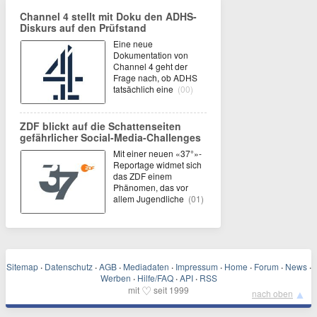
Channel 4 stellt mit Doku den ADHS-
Diskurs auf den Prüfstand
Eine neue
Dokumentation von
Channel 4 geht der
Frage nach, ob ADHS
tatsächlich eine
(00)
ZDF blickt auf die Schattenseiten
gefährlicher Social-Media-Challenges
Mit einer neuen «37°»-
Reportage widmet sich
das ZDF einem
Phänomen, das vor
allem Jugendliche
(01)
Sitemap
·
Datenschutz
·
AGB
·
Mediadaten
·
Impressum
·
Home
·
Forum
·
News
·
Werben
·
Hilfe/FAQ
·
API
·
RSS
♡
mit
seit 1999
▲
nach oben