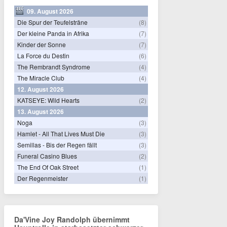
09. August 2026
Die Spur der Teufelsträne
(8)
Der kleine Panda in Afrika
(7)
Kinder der Sonne
(7)
La Force du Destin
(6)
The Rembrandt Syndrome
(4)
The Miracle Club
(4)
12. August 2026
KATSEYE: Wild Hearts
(2)
13. August 2026
Noga
(3)
Hamlet - All That Lives Must Die
(3)
Semillas - Bis der Regen fällt
(3)
Funeral Casino Blues
(2)
The End Of Oak Street
(1)
Der Regenmeister
(1)
Da'Vine Joy Randolph übernimmt