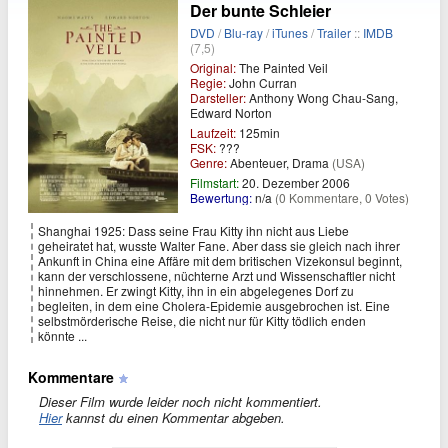
Der bunte Schleier
DVD
/
Blu-ray
/
iTunes
/
Trailer
::
IMDB
(7,5)
Original:
The Painted Veil
Regie:
John Curran
Darsteller:
Anthony Wong Chau-Sang,
Edward Norton
Laufzeit:
125min
FSK:
???
Genre:
Abenteuer, Drama
(USA)
Filmstart:
20. Dezember 2006
Bewertung:
n/a
(0 Kommentare, 0 Votes)
Shanghai 1925: Dass seine Frau Kitty ihn nicht aus Liebe
geheiratet hat, wusste Walter Fane. Aber dass sie gleich nach ihrer
Ankunft in China eine Affäre mit dem britischen Vizekonsul beginnt,
kann der verschlossene, nüchterne Arzt und Wissenschaftler nicht
hinnehmen. Er zwingt Kitty, ihn in ein abgelegenes Dorf zu
begleiten, in dem eine Cholera-Epidemie ausgebrochen ist. Eine
selbstmörderische Reise, die nicht nur für Kitty tödlich enden
könnte ...
Kommentare
Dieser Film wurde leider noch nicht kommentiert.
Hier
kannst du einen Kommentar abgeben.