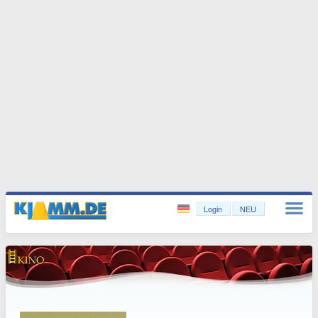
Login
NEU