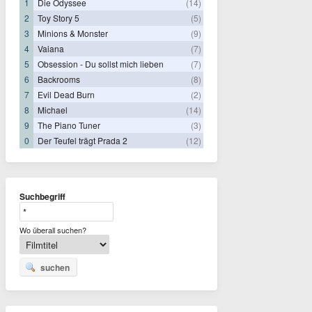
1
Die Odyssee
(14)
2
Toy Story 5
(5)
3
Minions & Monster
(9)
4
Vaiana
(7)
5
Obsession - Du sollst mich lieben
(7)
6
Backrooms
(8)
7
Evil Dead Burn
(2)
8
Michael
(14)
9
The Piano Tuner
(3)
0
Der Teufel trägt Prada 2
(12)
Suchbegriff
Wo überall suchen?
suchen