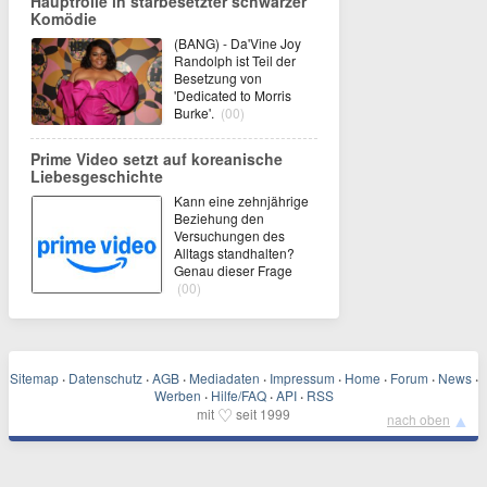
Hauptrolle in starbesetzter schwarzer
Komödie
(BANG) - Da'Vine Joy
Randolph ist Teil der
Besetzung von
'Dedicated to Morris
Burke'.
(00)
Prime Video setzt auf koreanische
Liebesgeschichte
Kann eine zehnjährige
Beziehung den
Versuchungen des
Alltags standhalten?
Genau dieser Frage
(00)
Sitemap
·
Datenschutz
·
AGB
·
Mediadaten
·
Impressum
·
Home
·
Forum
·
News
·
Werben
·
Hilfe/FAQ
·
API
·
RSS
♡
mit
seit 1999
▲
nach oben