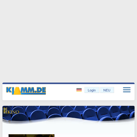
Login
NEU