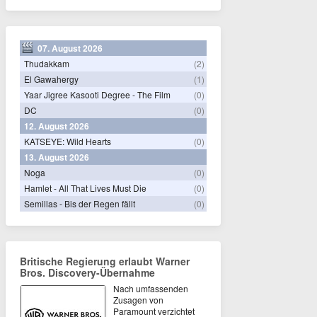
07. August 2026
Thudakkam
(2)
El Gawahergy
(1)
Yaar Jigree Kasooti Degree - The Film
(0)
DC
(0)
12. August 2026
KATSEYE: Wild Hearts
(0)
13. August 2026
Noga
(0)
Hamlet - All That Lives Must Die
(0)
Semillas - Bis der Regen fällt
(0)
Britische Regierung erlaubt Warner
Bros. Discovery-Übernahme
Nach umfassenden
Zusagen von
Paramount verzichtet