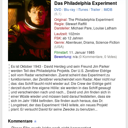
Das Philadelphia Experiment
DVD
/
Blu-ray
/
iTunes
/
Trailer
::
IMDB
(6,1)
Original:
The Philadelphia Experiment
Regie:
Stewart Raffill
Darsteller:
Michael Pare, Louise Latham
Laufzeit:
102min
FSK:
ab 12 Jahren
Genre:
Abenteuer, Drama, Science-Fiction
(USA)
Filmstart:
11. Januar 1985
Bewertung:
n/a
(0 Kommentare, 0 Votes)
Es ist Oktober 1943 - David Herdeg und sein Freund Jim Parker
werden Teil des Philadelphia Projekts. Der U.S. Zerstörer Eldrige
soll vom Radar verschwinden. Zuerst scheint das Experiment zu
funktionieren, der Zerstörer verschwindet vom Radar. Aber nicht nur
das: das Schiff taucht nicht wieder auf. Die Crew der Eldrige geht
derzeit durch ihre eigene Hölle: sie werden in das Schiff gesaugt
und verschwinden nach und nach... David und Jim finden sich in
einer Wüste wieder und müssen bald darauf feststellen, dass sie
sich im Jahr 1984 befinden. Sie finden auch heraus, das Dr.
Longstreet, der das Experiment 1943 leitete, ein neues Projekt
plant. Er versucht David für seine Zwecke zu benutzen...
Kommentare
Dieser Film wurde leider noch nicht kommentiert.