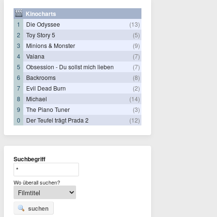
Kinocharts
1
Die Odyssee
(13)
2
Toy Story 5
(5)
3
Minions & Monster
(9)
4
Vaiana
(7)
5
Obsession - Du sollst mich lieben
(7)
6
Backrooms
(8)
7
Evil Dead Burn
(2)
8
Michael
(14)
9
The Piano Tuner
(3)
0
Der Teufel trägt Prada 2
(12)
Suchbegriff
Wo überall suchen?
suchen