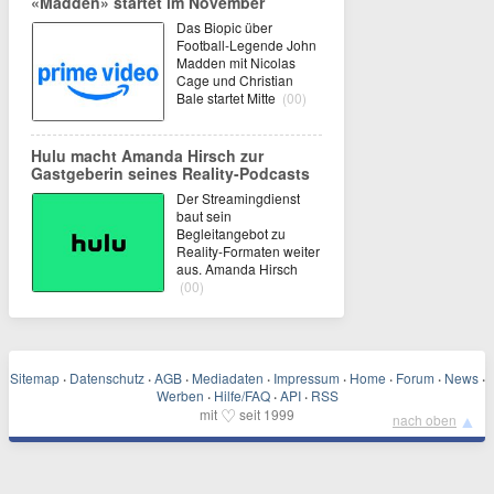
«Madden» startet im November
Das Biopic über
Football-Legende John
Madden mit Nicolas
Cage und Christian
Bale startet Mitte
(00)
Hulu macht Amanda Hirsch zur
Gastgeberin seines Reality-Podcasts
Der Streamingdienst
baut sein
Begleitangebot zu
Reality-Formaten weiter
aus. Amanda Hirsch
(00)
Sitemap
·
Datenschutz
·
AGB
·
Mediadaten
·
Impressum
·
Home
·
Forum
·
News
·
Werben
·
Hilfe/FAQ
·
API
·
RSS
♡
mit
seit 1999
▲
nach oben