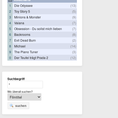
1
Die Odyssee
(13)
2
Toy Story 5
(5)
3
Minions & Monster
(9)
4
Vaiana
(7)
5
Obsession - Du sollst mich lieben
(7)
6
Backrooms
(8)
7
Evil Dead Burn
(2)
8
Michael
(14)
9
The Piano Tuner
(3)
0
Der Teufel trägt Prada 2
(12)
Suchbegriff
Wo überall suchen?
suchen