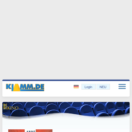
Login
NEU