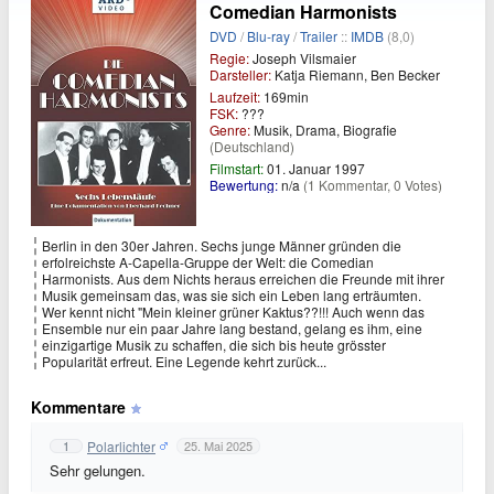
Comedian Harmonists
DVD
/
Blu-ray
/
Trailer
::
IMDB
(8,0)
Regie:
Joseph Vilsmaier
Darsteller:
Katja Riemann, Ben Becker
Laufzeit:
169min
FSK:
???
Genre:
Musik, Drama, Biografie
(Deutschland)
Filmstart:
01. Januar 1997
Bewertung:
n/a
(1 Kommentar, 0 Votes)
Berlin in den 30er Jahren. Sechs junge Männer gründen die
erfolreichste A-Capella-Gruppe der Welt: die Comedian
Harmonists. Aus dem Nichts heraus erreichen die Freunde mit ihrer
Musik gemeinsam das, was sie sich ein Leben lang erträumten.
Wer kennt nicht "Mein kleiner grüner Kaktus??!!! Auch wenn das
Ensemble nur ein paar Jahre lang bestand, gelang es ihm, eine
einzigartige Musik zu schaffen, die sich bis heute grösster
Popularität erfreut. Eine Legende kehrt zurück...
Kommentare
Polarlichter
1
25. Mai 2025
Sehr gelungen.