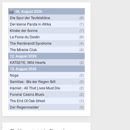
08. August 2026
Die Spur der Teufelsträne
(8)
Der kleine Panda in Afrika
(7)
Kinder der Sonne
(7)
La Force du Destin
(6)
The Rembrandt Syndrome
(4)
The Miracle Club
(4)
12. August 2026
KATSEYE: Wild Hearts
(2)
13. August 2026
Noga
(3)
Semillas - Bis der Regen fällt
(3)
Hamlet - All That Lives Must Die
(2)
Funeral Casino Blues
(2)
The End Of Oak Street
(1)
Der Regenmeister
(0)