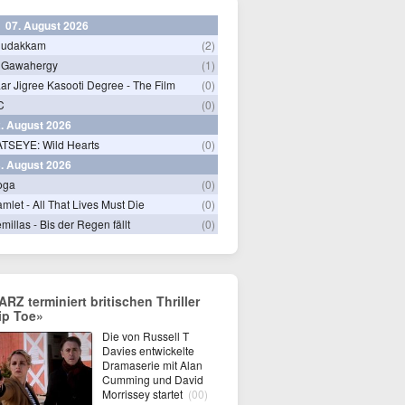
07. August 2026
hudakkam
(2)
 Gawahergy
(1)
ar Jigree Kasooti Degree - The Film
(0)
C
(0)
. August 2026
TSEYE: Wild Hearts
(0)
. August 2026
oga
(0)
mlet - All That Lives Must Die
(0)
millas - Bis der Regen fällt
(0)
ARZ terminiert britischen Thriller
ip Toe»
Die von Russell T
Davies entwickelte
Dramaserie mit Alan
Cumming und David
Morrissey startet
(00)