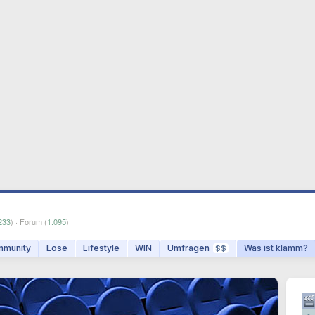
233
) · Forum (
1.095
)
munity
Lose
Lifestyle
WIN
Umfragen
Was ist klamm?
$$