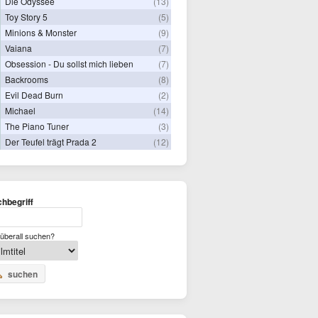
Die Odyssee
(13)
Toy Story 5
(5)
Minions & Monster
(9)
Vaiana
(7)
Obsession - Du sollst mich lieben
(7)
Backrooms
(8)
Evil Dead Burn
(2)
Michael
(14)
The Piano Tuner
(3)
Der Teufel trägt Prada 2
(12)
hbegriff
überall suchen?
suchen