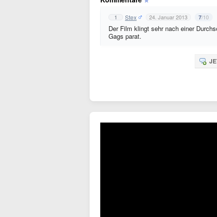
Stex
1
24. Januar 2013
/10
7
Der Film klingt sehr nach einer Durch
Gags parat.
JE