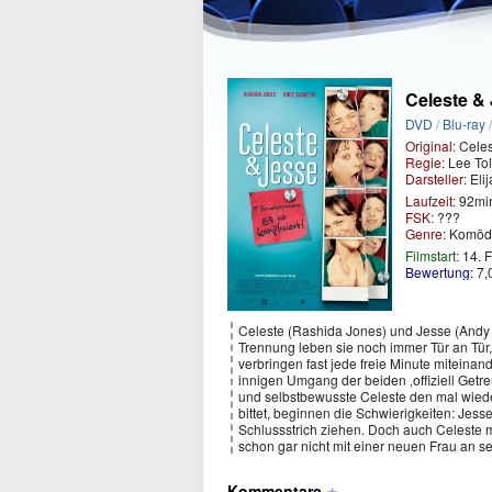
Celeste & 
DVD
/
Blu-ray
Original:
Celes
Regie:
Lee Tol
Darsteller:
Eli
Laufzeit:
92mi
FSK:
???
Genre:
Komöd
Filmstart:
14. 
Bewertung:
7,
Celeste (Rashida Jones) und Jesse (Andy S
Trennung leben sie noch immer Tür an Tür,
verbringen fast jede freie Minute miteinan
innigen Umgang der beiden ‚offiziell Getre
und selbstbewusste Celeste den mal wiede
bittet, beginnen die Schwierigkeiten: Jesse
Schlussstrich ziehen. Doch auch Celeste mer
schon gar nicht mit einer neuen Frau an se
Kommentare