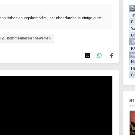
T
schnittsbeziehungskomödie , hat aber durchaus einige gute
El
Ya
D
TZT kommentieren / bewerten
12
KA
13
N
Ha
Se
ST
«T