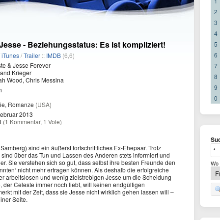
1
2
3
4
Jesse - Beziehungsstatus: Es ist kompliziert!
5
6
/
iTunes
/
Trailer
::
IMDB
(6,6)
te & Jesse Forever
7
and Krieger
8
jah Wood, Chris Messina
9
n
0
ie, Romanze
(USA)
Februar 2013
0
(1 Kommentar, 1 Vote)
Suc
amberg) sind ein äußerst fortschrittliches Ex-Ehepaar. Trotz
 sind über das Tun und Lassen des Anderen stets informiert und
der. Sie verstehen sich so gut, dass selbst ihre besten Freunde den
Wo 
nnten‘ nicht mehr ertragen können. Als deshalb die erfolgreiche
r arbeitslosen und wenig zielstrebigen Jesse um die Scheidung
, der Celeste immer noch liebt, will keinen endgültigen
kt mit der Zeit, dass sie Jesse nicht wirklich gehen lassen will –
iner Seite.