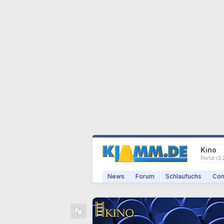
Kino
Portal (
3.
News
Forum
Schlaufuchs
Com