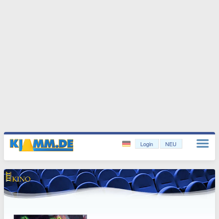
Login
NEU