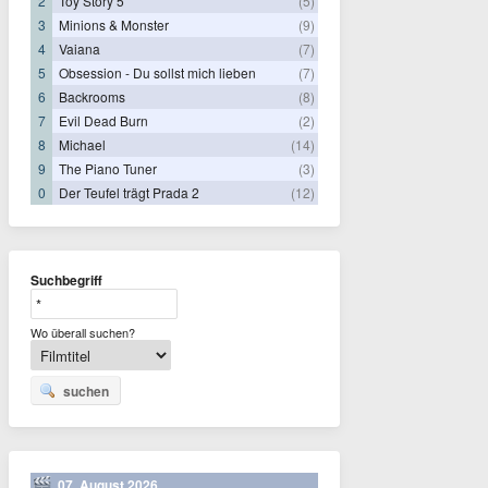
2
Toy Story 5
(5)
3
Minions & Monster
(9)
4
Vaiana
(7)
5
Obsession - Du sollst mich lieben
(7)
6
Backrooms
(8)
7
Evil Dead Burn
(2)
8
Michael
(14)
9
The Piano Tuner
(3)
0
Der Teufel trägt Prada 2
(12)
Suchbegriff
Wo überall suchen?
suchen
07. August 2026