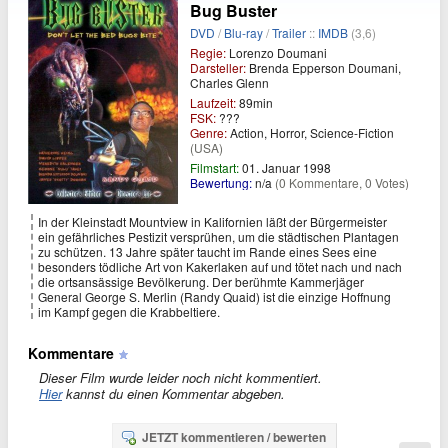
Bug Buster
DVD
/
Blu-ray
/
Trailer
::
IMDB
(3,6)
Regie:
Lorenzo Doumani
Darsteller:
Brenda Epperson Doumani,
Charles Glenn
Laufzeit:
89min
FSK:
???
Genre:
Action, Horror, Science-Fiction
(USA)
Filmstart:
01. Januar 1998
Bewertung:
n/a
(0 Kommentare, 0 Votes)
In der Kleinstadt Mountview in Kalifornien läßt der Bürgermeister
ein gefährliches Pestizit versprühen, um die städtischen Plantagen
zu schützen. 13 Jahre später taucht im Rande eines Sees eine
besonders tödliche Art von Kakerlaken auf und tötet nach und nach
die ortsansässige Bevölkerung. Der berühmte Kammerjäger
General George S. Merlin (Randy Quaid) ist die einzige Hoffnung
im Kampf gegen die Krabbeltiere.
Kommentare
Dieser Film wurde leider noch nicht kommentiert.
Hier
kannst du einen Kommentar abgeben.
JETZT kommentieren / bewerten