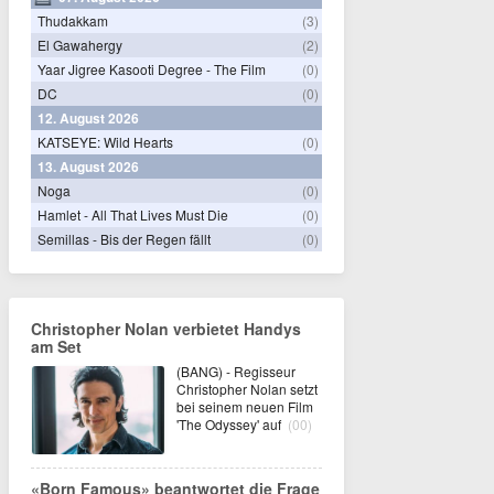
Thudakkam
(3)
El Gawahergy
(2)
Yaar Jigree Kasooti Degree - The Film
(0)
DC
(0)
12. August 2026
KATSEYE: Wild Hearts
(0)
13. August 2026
Noga
(0)
Hamlet - All That Lives Must Die
(0)
Semillas - Bis der Regen fällt
(0)
Christopher Nolan verbietet Handys
am Set
(BANG) - Regisseur
Christopher Nolan setzt
bei seinem neuen Film
'The Odyssey' auf
(00)
«Born Famous» beantwortet die Frage