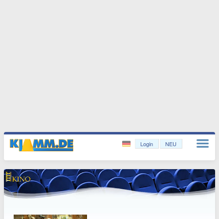
Login
NEU