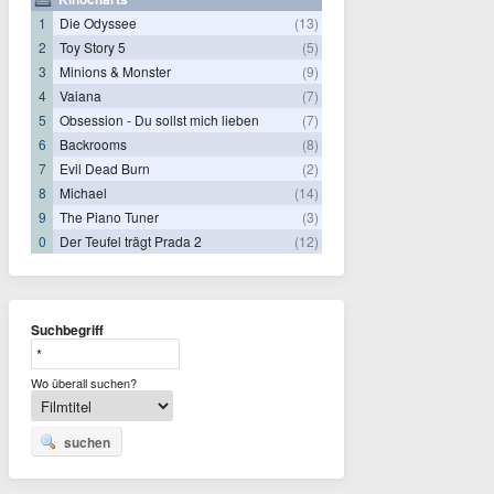
1
Die Odyssee
(13)
2
Toy Story 5
(5)
3
Minions & Monster
(9)
4
Vaiana
(7)
5
Obsession - Du sollst mich lieben
(7)
6
Backrooms
(8)
7
Evil Dead Burn
(2)
8
Michael
(14)
9
The Piano Tuner
(3)
0
Der Teufel trägt Prada 2
(12)
Suchbegriff
Wo überall suchen?
suchen