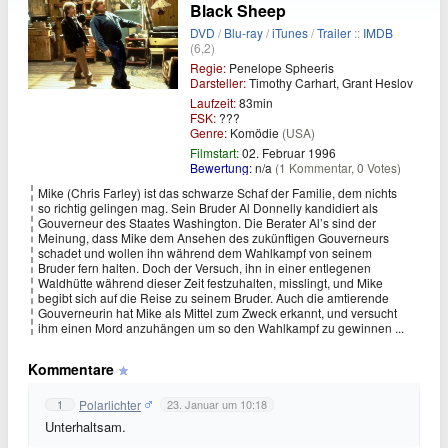
Black Sheep
DVD
/
Blu-ray
/
iTunes
/
Trailer
::
IMDB
(6,2)
Regie:
Penelope Spheeris
Darsteller:
Timothy Carhart, Grant Heslov
Laufzeit:
83min
FSK:
???
Genre:
Komödie
(USA)
Filmstart:
02. Februar 1996
Bewertung:
n/a
(1 Kommentar, 0 Votes)
Mike (Chris Farley) ist das schwarze Schaf der Familie, dem nichts
so richtig gelingen mag. Sein Bruder Al Donnelly kandidiert als
Gouverneur des Staates Washington. Die Berater Al’s sind der
Meinung, dass Mike dem Ansehen des zukünftigen Gouverneurs
schadet und wollen ihn während dem Wahlkampf von seinem
Bruder fern halten. Doch der Versuch, ihn in einer entlegenen
Waldhütte während dieser Zeit festzuhalten, misslingt, und Mike
begibt sich auf die Reise zu seinem Bruder. Auch die amtierende
Gouverneurin hat Mike als Mittel zum Zweck erkannt, und versucht
ihm einen Mord anzuhängen um so den Wahlkampf zu gewinnen ...
Kommentare
Polarlichter
1
23. Januar um 10:18
Unterhaltsam.