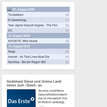
07. August 2026
Thudakkam
(2)
El Gawahergy
(1)
Yaar Jigree Kasooti Degree - The Film
(0)
DC
(0)
12. August 2026
KATSEYE: Wild Hearts
(0)
13. August 2026
Noga
(0)
Hamlet - All That Lives Must Die
(0)
Semillas - Bis der Regen fällt
(0)
Godehard Giese und Ursina Lardi
treten zum «Duell» an
Als eine umstrittene
Gesundheitsministerin
live im Fernsehen ihre
KI-Reform verteidigt,
(00)