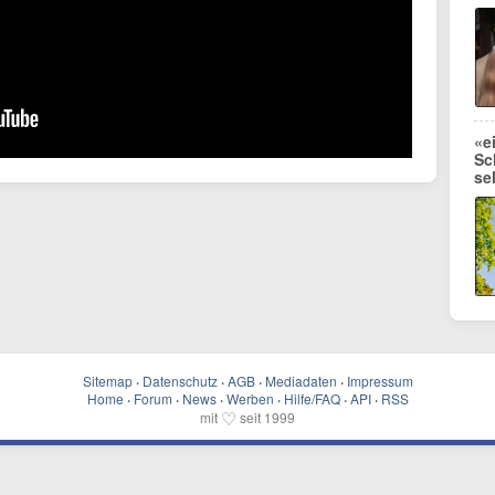
«e
Sc
se
Sitemap
·
Datenschutz
·
AGB
·
Mediadaten
·
Impressum
Home
·
Forum
·
News
·
Werben
·
Hilfe/FAQ
·
API
·
RSS
♡
mit
seit 1999