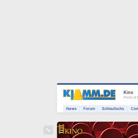
Kino
Portal (
2.
News
Forum
Schlaufuchs
Com