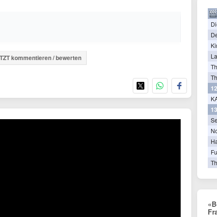
Di
De
Ki
La
TZT kommentieren / bewerten
T
Th
12
KA
13
Se
N
Ha
Fu
Th
«B
Fr