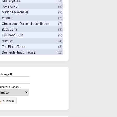
Die Odyssee
(13)
Toy Story 5
(5)
Minions & Monster
(9)
Vaiana
(7)
Obsession - Du sollst mich lieben
(7)
Backrooms
(8)
Evil Dead Burn
(2)
Michael
(14)
The Piano Tuner
(3)
Der Teufel trägt Prada 2
(12)
hbegriff
überall suchen?
suchen