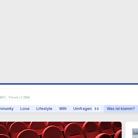
567
) · Forum (
1.054
)
munity
Lose
Lifestyle
WIN
Umfragen
Was ist klamm?
$$