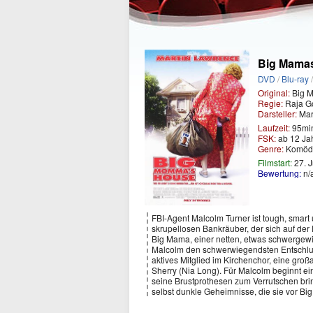
Big Mama
DVD
/
Blu-ray
Original:
Big 
Regie:
Raja G
Darsteller:
Mar
Laufzeit:
95mi
FSK:
ab 12 Ja
Genre:
Komöd
Filmstart:
27. J
Bewertung:
n/
FBI-Agent Malcolm Turner ist tough, smart 
skrupellosen Bankräuber, der sich auf der 
Big Mama, einer netten, etwas schwergewich
Malcolm den schwerwiegendsten Entschluss s
aktives Mitglied im Kirchenchor, eine gro
Sherry (Nia Long). Für Malcolm beginnt ei
seine Brustprothesen zum Verrutschen brin
selbst dunkle Geheimnisse, die sie vor B