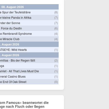
08. August 2026
e Spur der Teufelsträne
(8)
r kleine Panda in Afrika
(7)
nder der Sonne
(7)
 Force du Destin
(6)
he Rembrandt Syndrome
(4)
e Miracle Club
(4)
. August 2026
TSEYE: Wild Hearts
(1)
. August 2026
millas - Bis der Regen fällt
(2)
oga
(1)
mlet - All That Lives Must Die
(1)
neral Casino Blues
(1)
e End Of Oak Street
(0)
orn Famous» beantwortet die
age nach Fluch oder Segen