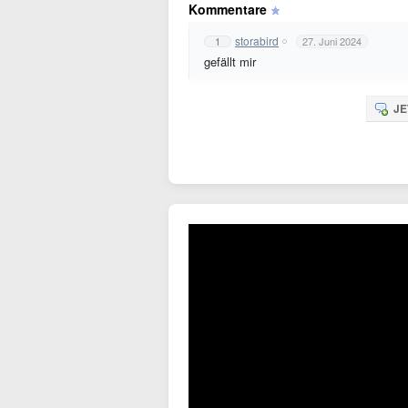
Kommentare
storabird
1
27. Juni 2024
gefällt mir
JE