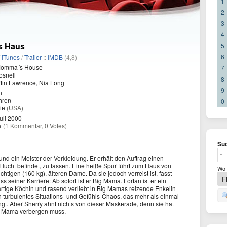
1
2
3
4
s Haus
5
6
/
iTunes
/
Trailer
::
IMDB
(4,8)
Momma´s House
7
osnell
8
tin Lawrence, Nia Long
9
n
hren
0
ie
(USA)
uli 2000
a
(1 Kommentar, 0 Votes)
Suc
und ein Meister der Verkleidung. Er erhält den Auftrag einen
Flucht befindet, zu fassen. Eine heiße Spur führt zum Haus von
Wo 
tigen (160 kg), älteren Dame. Da sie jedoch verreist ist, fasst
einer Karriere: Ab sofort ist er Big Mama. Fortan ist er ein
ßartige Köchin und rasend verliebt in Big Mamas reizende Enkelin
n turbulentes Situations- und Gefühls-Chaos, das mehr als einmal
gt. Aber Sherry ahnt nichts von dieser Maskerade, denn sie hat
ig Mama verbergen muss.