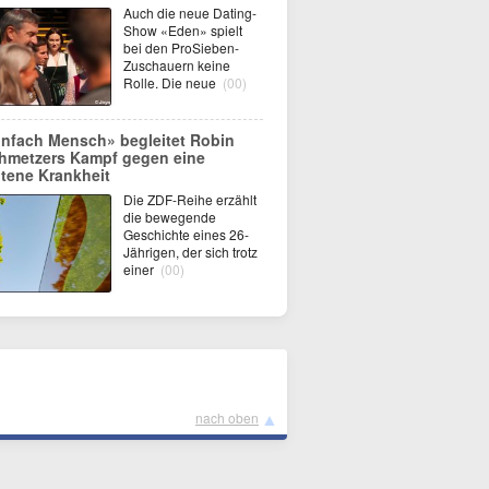
Auch die neue Dating-
Show «Eden» spielt
bei den ProSieben-
Zuschauern keine
Rolle. Die neue
(00)
infach Mensch» begleitet Robin
hmetzers Kampf gegen eine
ltene Krankheit
Die ZDF-Reihe erzählt
die bewegende
Geschichte eines 26-
Jährigen, der sich trotz
einer
(00)
▲
nach oben