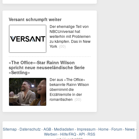
Versant schrumpft weiter
Der ehemalige Teil von
NBCUniversal hat
weiterhin mit Problemen
zu kämpfen. Das in New
York
(00)
«The Office»-Star Rainn Wilson
spricht neue neuseeländische Serie
«Settling»
Der aus «The Office»
bekannte Rainn Wilson
übernimmt die
Erzählerrolle in der
romantischen
(00)
Sitemap
·
Datenschutz
·
AGB
·
Mediadaten
·
Impressum
·
Home
·
Forum
·
News
·
Werben
·
Hilfe/FAQ
·
API
·
RSS