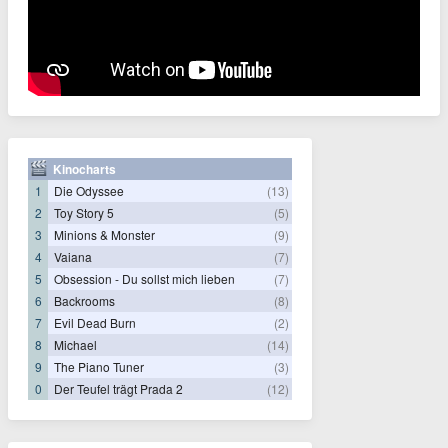
Kinocharts
1
Die Odyssee
(13)
2
Toy Story 5
(5)
3
Minions & Monster
(9)
4
Vaiana
(7)
5
Obsession - Du sollst mich lieben
(7)
6
Backrooms
(8)
7
Evil Dead Burn
(2)
8
Michael
(14)
9
The Piano Tuner
(3)
0
Der Teufel trägt Prada 2
(12)