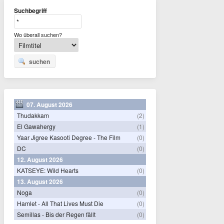
Suchbegriff
Wo überall suchen?
suchen
07. August 2026
Thudakkam
(2)
El Gawahergy
(1)
Yaar Jigree Kasooti Degree - The Film
(0)
DC
(0)
12. August 2026
KATSEYE: Wild Hearts
(0)
13. August 2026
Noga
(0)
Hamlet - All That Lives Must Die
(0)
Semillas - Bis der Regen fällt
(0)