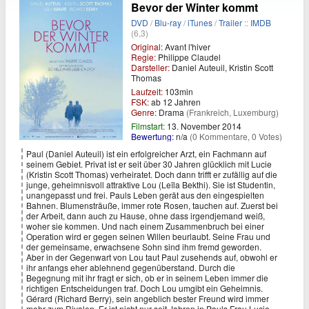
Bevor der Winter kommt
DVD
/
Blu-ray
/
iTunes
/
Trailer
::
IMDB
(6,3)
Original:
Avant l'hiver
Regie:
Philippe Claudel
Darsteller:
Daniel Auteuil, Kristin Scott
Thomas
Laufzeit:
103min
FSK:
ab 12 Jahren
Genre:
Drama
(Frankreich, Luxemburg)
Filmstart:
13. November 2014
Bewertung:
n/a
(0 Kommentare, 0 Votes)
Paul (Daniel Auteuil) ist ein erfolgreicher Arzt, ein Fachmann auf
seinem Gebiet. Privat ist er seit über 30 Jahren glücklich mit Lucie
(Kristin Scott Thomas) verheiratet. Doch dann trifft er zufällig auf die
junge, geheimnisvoll attraktive Lou (Leïla Bekthi). Sie ist Studentin,
unangepasst und frei. Pauls Leben gerät aus den eingespielten
Bahnen. Blumensträuße, immer rote Rosen, tauchen auf. Zuerst bei
der Arbeit, dann auch zu Hause, ohne dass irgendjemand weiß,
woher sie kommen. Und nach einem Zusammenbruch bei einer
Operation wird er gegen seinen Willen beurlaubt. Seine Frau und
der gemeinsame, erwachsene Sohn sind ihm fremd geworden.
Aber in der Gegenwart von Lou taut Paul zusehends auf, obwohl er
ihr anfangs eher ablehnend gegenüberstand. Durch die
Begegnung mit ihr fragt er sich, ob er in seinem Leben immer die
richtigen Entscheidungen traf. Doch Lou umgibt ein Geheimnis.
Gérard (Richard Berry), sein angeblich bester Freund wird immer
mehr zum Rivalen. Er ist nicht nur seit Jahren in Pauls Frau Lucie