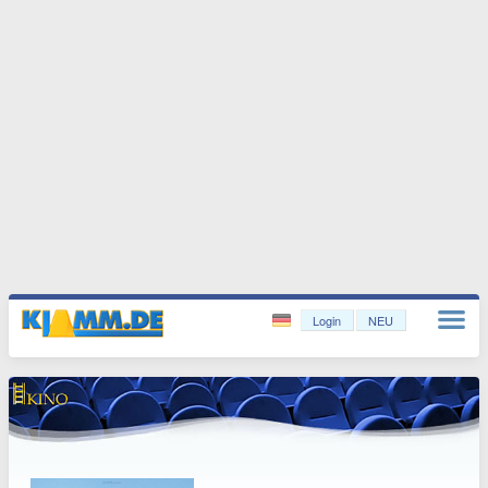
Login
NEU