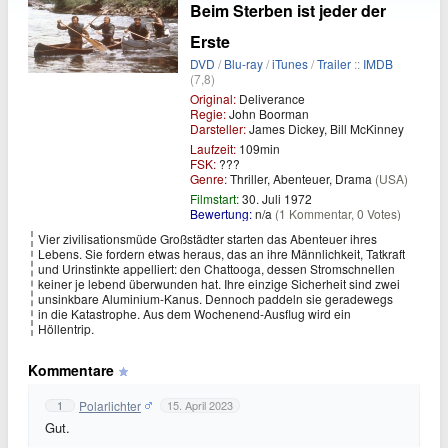
Beim Sterben ist jeder der
Erste
DVD
/
Blu-ray
/
iTunes
/
Trailer
::
IMDB
(7,8)
Original:
Deliverance
Regie:
John Boorman
Darsteller:
James Dickey, Bill McKinney
Laufzeit:
109min
FSK:
???
Genre:
Thriller, Abenteuer, Drama
(USA)
Filmstart:
30. Juli 1972
Bewertung:
n/a
(1 Kommentar, 0 Votes)
Vier zivilisationsmüde Großstädter starten das Abenteuer ihres
Lebens. Sie fordern etwas heraus, das an ihre Männlichkeit, Tatkraft
und Urinstinkte appelliert: den Chattooga, dessen Stromschnellen
keiner je lebend überwunden hat. Ihre einzige Sicherheit sind zwei
unsinkbare Aluminium-Kanus. Dennoch paddeln sie geradewegs
in die Katastrophe. Aus dem Wochenend-Ausflug wird ein
Höllentrip.
Kommentare
Polarlichter
1
15. April 2023
Gut.