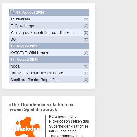
07. August 2026
Thudakkam
(3)
El Gawahergy
(2)
Yaar Jigree Kasooti Degree - The Film
(0)
DC
(0)
12. August 2026
KATSEYE: Wild Hearts
(0)
13. August 2026
Noga
(0)
Hamlet - All That Lives Must Die
(0)
Semillas - Bis der Regen fällt
(0)
«The Thundermans» kehren mit
neuem Spielfilm zurück
Paramount+ und
Nickelodeon setzen das
Superhelden-Franchise
mit «Clash of the
Thundermans»
(00)