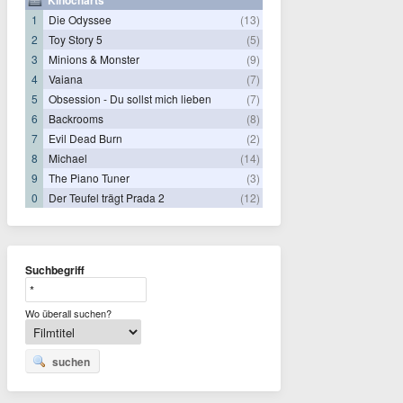
1
Die Odyssee
(13)
2
Toy Story 5
(5)
3
Minions & Monster
(9)
4
Vaiana
(7)
5
Obsession - Du sollst mich lieben
(7)
6
Backrooms
(8)
7
Evil Dead Burn
(2)
8
Michael
(14)
9
The Piano Tuner
(3)
0
Der Teufel trägt Prada 2
(12)
Suchbegriff
Wo überall suchen?
suchen