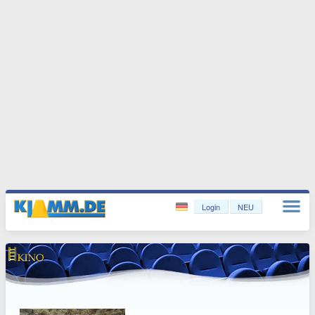
Login
NEU