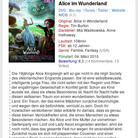
Alice im Wunderland
DVD
/
Blu-ray
/
iTunes
/
Trailer
::
Website
::
IMDB
(6,5)
Original:
Alice in Wonderland
Regie:
Tim Burton
Darsteller:
Mia Wasikowska, Anne
Hathaway
Laufzeit:
108min
FSK:
ab 12 Jahren
Genre:
Familie, Fantasy
(USA)
Filmstart:
04. März 2010
Bewertung:
8,3
(14 Kommentare, 13
Votes)
Die 19jährige Alice Kingsleigh will so gar nicht in die High Society
des viktorianischen Englands passen. Sie ist eine selbstbewusste,
intelligente junge Frau, die nicht selten mit den Regeln und Riten
der engstirnigen Gesellschaft in Konflikt gerät. Schon als Kind
wusste sie, dass sie etwas Besonderes ist. Nacht für Nacht hatte sie
diesen seltsamen Traum von einem wunderbaren, fantastischen
Land. Ein Traum, der das kleine Mädchen zunächst beunruhigte
und wegen dem sie befürchtete, verrückt zu sein. Doch ihr
inzwischen verstorbener Vater erklärte ihr damals, dass es genau
diese kleinen Verrücktheiten sind, die einen Menschen zu etwas
Besonderem machen. Als Alice und ihre Mutter zur vornehmen
Gartenparty von Lord und Lady Ascot eingeladen werden, ahnt sie
noch nicht, dass das gesamte Fest nur wegen ihr veranstaltet wird.
Zunächst muss sie sich mit plappernden Cousinen und einer
verwirrten Tante auseinandersetzen, dann sieht sie ein weißes