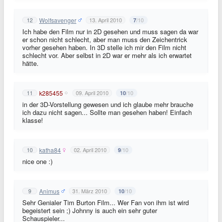
Wolfsavenger
12
13. April 2010
/10
7
Ich habe den Film nur in 2D gesehen und muss sagen da war
er schon nicht schlecht, aber man muss den Zeichentrick
vorher gesehen haben. In 3D stelle ich mir den Film nicht
schlecht vor. Aber selbst in 2D war er mehr als ich erwartet
hätte.
k285455
11
09. April 2010
/10
10
in der 3D-Vorstellung gewesen und ich glaube mehr brauche
ich dazu nicht sagen... Sollte man gesehen haben! Einfach
klasse!
katha84
10
02. April 2010
/10
9
nice one :)
Animus
9
31. März 2010
/10
10
Sehr Genialer Tim Burton Film... Wer Fan von ihm ist wird
begeistert sein ;) Johnny is auch ein sehr guter
Schauspieler...