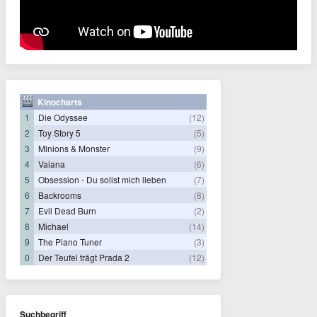
Kinocharts
1
Die Odyssee
(12)
2
Toy Story 5
(5)
3
Minions & Monster
(9)
4
Vaiana
(6)
5
Obsession - Du sollst mich lieben
(7)
6
Backrooms
(8)
7
Evil Dead Burn
(2)
8
Michael
(14)
9
The Piano Tuner
(3)
0
Der Teufel trägt Prada 2
(12)
Suchbegriff