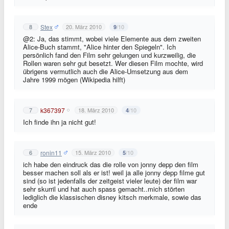
Stex
8
20. März 2010
/10
9
@2: Ja, das stimmt, wobei viele Elemente aus dem zweiten
Alice-Buch stammt, "Alice hinter den Spiegeln". Ich
persönlich fand den Film sehr gelungen und kurzweilig, die
Rollen waren sehr gut besetzt. Wer diesen Film mochte, wird
übrigens vermutlich auch die Alice-Umsetzung aus dem
Jahre 1999 mögen (Wikipedia hilft)
k367397
7
18. März 2010
/10
4
Ich finde ihn ja nicht gut!
ronin11
6
15. März 2010
/10
5
ich habe den eindruck das die rolle von jonny depp den film
besser machen soll als er ist! weil ja alle jonny depp filme gut
sind (so ist jedenfalls der zeitgeist vieler leute) der film war
sehr skurril und hat auch spass gemacht..mich störten
lediglich die klassischen disney kitsch merkmale, sowie das
ende