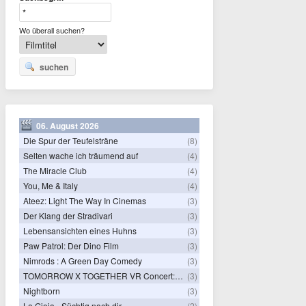
Wo überall suchen?
suchen
06. August 2026
Die Spur der Teufelsträne
(8)
Selten wache ich träumend auf
(4)
The Miracle Club
(4)
You, Me & Italy
(4)
Ateez: Light The Way In Cinemas
(3)
Der Klang der Stradivari
(3)
Lebensansichten eines Huhns
(3)
Paw Patrol: Der Dino Film
(3)
Nimrods : A Green Day Comedy
(3)
TOMORROW X TOGETHER VR Concert: Endless Ride
(3)
Nightborn
(3)
La Gioia - Süchtig nach dir
(2)