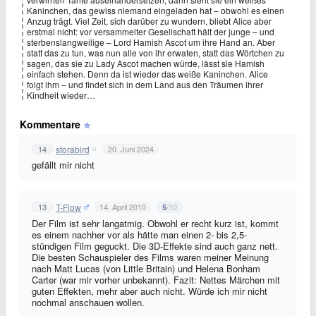
Kaninchen, das gewiss niemand eingeladen hat – obwohl es einen
Anzug trägt. Viel Zeit, sich darüber zu wundern, bliebt Alice aber
erstmal nicht: vor versammelter Gesellschaft hält der junge – und
sterbenslangweilige – Lord Hamish Ascot um ihre Hand an. Aber
statt das zu tun, was nun alle von ihr erwaten, statt das Wörtchen zu
sagen, das sie zu Lady Ascot machen würde, lässt sie Hamish
einfach stehen. Denn da ist wieder das weiße Kaninchen. Alice
folgt ihm – und findet sich in dem Land aus den Träumen ihrer
Kindheit wieder…
Kommentare
storabird
14
20. Juni 2024
gefällt mir nicht
T-Flow
13
14. April 2010
/10
5
Der Film ist sehr langatmig. Obwohl er recht kurz ist, kommt
es einem nachher vor als hätte man einen 2- bis 2,5-
stündigen Film geguckt. Die 3D-Effekte sind auch ganz nett.
Die besten Schauspieler des Films waren meiner Meinung
nach Matt Lucas (von Little Britain) und Helena Bonham
Carter (war mir vorher unbekannt). Fazit: Nettes Märchen mit
guten Effekten, mehr aber auch nicht. Würde ich mir nicht
nochmal anschauen wollen.