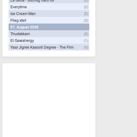
Everytime
(2)
Ice Cream Man
(2)
Flieg steil
(2)
07. August 2026
Thudakkam
(2)
El Gawahergy
(1)
Yaar Jigree Kasooti Degree - The Film
(0)