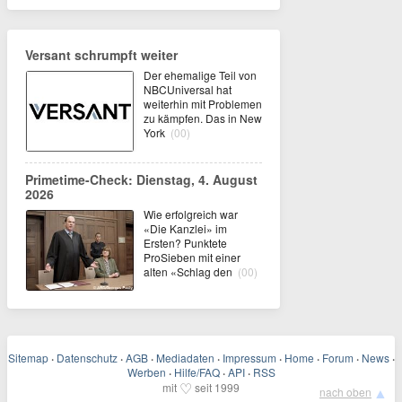
Versant schrumpft weiter
Der ehemalige Teil von
NBCUniversal hat
weiterhin mit Problemen
zu kämpfen. Das in New
York
(00)
Primetime-Check: Dienstag, 4. August
2026
Wie erfolgreich war
«Die Kanzlei» im
Ersten? Punktete
ProSieben mit einer
alten «Schlag den
(00)
Sitemap
·
Datenschutz
·
AGB
·
Mediadaten
·
Impressum
·
Home
·
Forum
·
News
·
Werben
·
Hilfe/FAQ
·
API
·
RSS
♡
mit
seit 1999
▲
nach oben