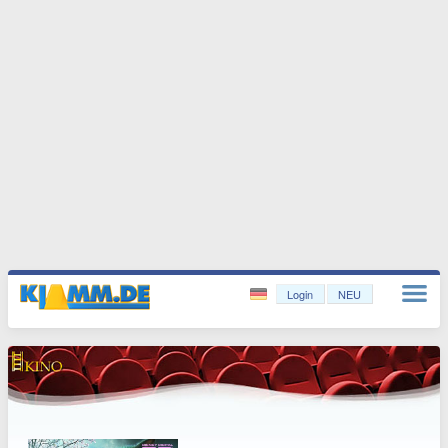
Login
NEU