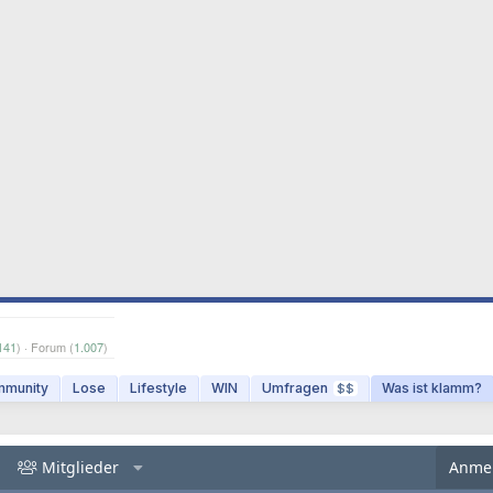
141
) · Forum (
1.007
)
munity
Lose
Lifestyle
WIN
Umfragen
Was ist klamm?
$$
Mitglieder
Anme