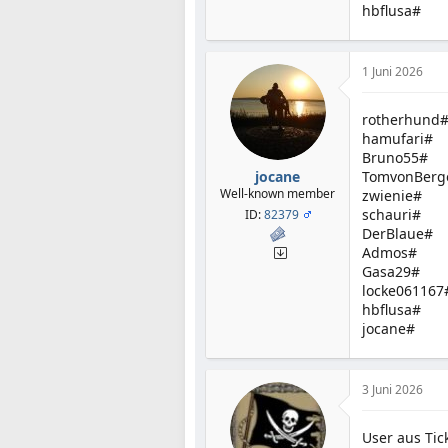
hbflusa#
1 Juni 2026
rotherhund
hamufari#
Bruno55#
jocane
TomvonBerg
Well-known member
zwienie#
schauri#
ID:
82379
DerBlaue#
Admos#
Gasa29#
locke061167
hbflusa#
jocane#
3 Juni 2026
User aus Tic