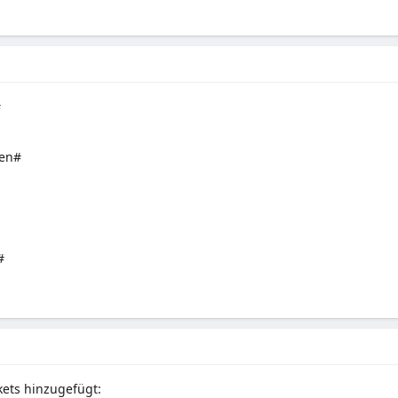
#
en#
#
kets hinzugefügt: