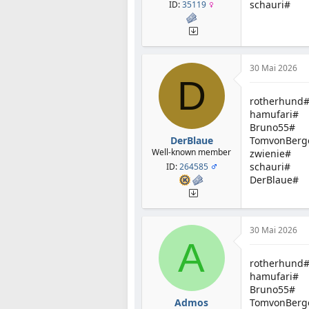
schauri#
ID:
35119
30 Mai 2026
D
rotherhund
hamufari#
Bruno55#
DerBlaue
TomvonBerg
Well-known member
zwienie#
schauri#
ID:
264585
DerBlaue#
30 Mai 2026
A
rotherhund
hamufari#
Bruno55#
Admos
TomvonBerg