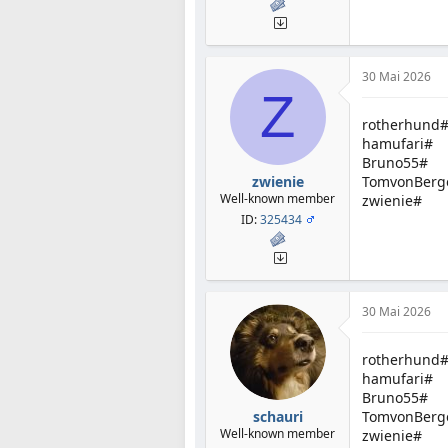
30 Mai 2026
Z
rotherhund
hamufari#
Bruno55#
zwienie
TomvonBerg
Well-known member
zwienie#
ID:
325434
30 Mai 2026
rotherhund
hamufari#
Bruno55#
schauri
TomvonBerg
Well-known member
zwienie#