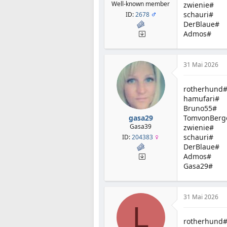
Well-known member
zwienie#
schauri#
ID:
2678
DerBlaue#
Admos#
31 Mai 2026
rotherhund
hamufari#
Bruno55#
gasa29
TomvonBerg
Gasa39
zwienie#
schauri#
ID:
204383
DerBlaue#
Admos#
Gasa29#
31 Mai 2026
L
rotherhund