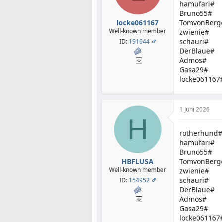
hamufari#
Bruno55#
locke061167
TomvonBerg
Well-known member
zwienie#
schauri#
ID:
191644
DerBlaue#
Admos#
Gasa29#
locke061167
1 Juni 2026
H
rotherhund
hamufari#
Bruno55#
HBFLUSA
TomvonBerg
Well-known member
zwienie#
schauri#
ID:
154952
DerBlaue#
Admos#
Gasa29#
locke061167