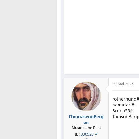
30 Mai 2026
rotherhund
hamufari#
Bruno55#
ThomasvonBerg
TomvonBerg
en
Music is the Best
ID:
330523