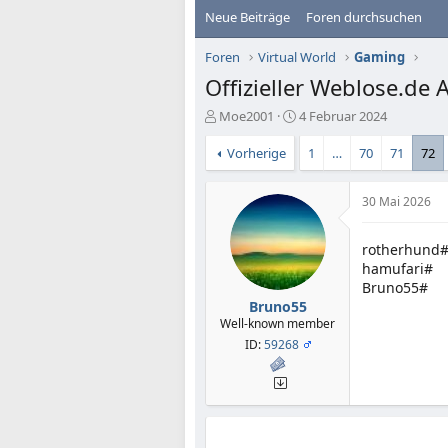
Neue Beiträge
Foren durchsuchen
Foren
Virtual World
Gaming
Offizieller Weblose.de
E
E
Moe2001
4 Februar 2024
r
r
s
s
Vorherige
1
…
70
71
72
t
t
e
e
30 Mai 2026
l
l
l
l
e
t
rotherhund
r
a
hamufari#
m
Bruno55#
Bruno55
Well-known member
ID:
59268