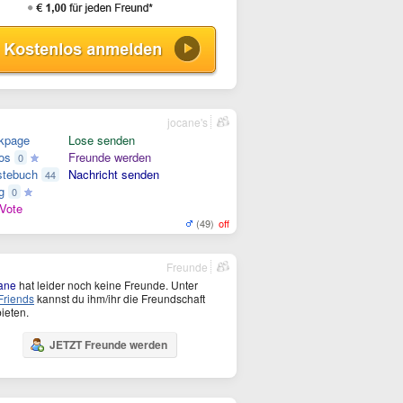
jocane's
kpage
Lose senden
os
Freunde werden
0
tebuch
Nachricht senden
44
g
0
Vote
(49)
off
Freunde
ane
hat leider noch keine Freunde. Unter
riends
kannst du ihm/ihr die Freundschaft
ieten.
JETZT Freunde werden