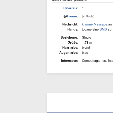
Referrals
:
1
@
Forum
:
(-1 Posts)
Nachricht:
klamm- Message
an 
Handy:
jocane eine
SMS
sch
Beziehung:
Single
Größe:
1,78 m
Haarfarbe:
blond
Augenfarbe:
blau
Interessen:
Computergames, Inter