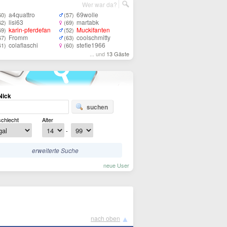
Wer war da?
a4quattro
69wolle
60)
(57)
lisi63
martabk
62)
(69)
karin-pferdefan
Muckifanten
69)
(52)
Fromm
coolschmitty
67)
(63)
colaflaschi
stefie1966
41)
(60)
... und
13 Gäste
Nick
suchen
chlecht
Alter
-
erweiterte Suche
neue User
▲
nach oben