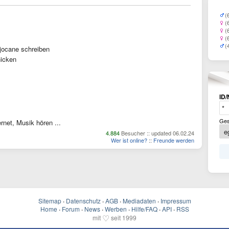
(
(
(
(
(
jocane schreiben
icken
ID/
Ges
net, Musik hören ...
4.884
Besucher :: updated 06.02.24
Wer ist online?
::
Freunde werden
Sitemap
·
Datenschutz
·
AGB
·
Mediadaten
·
Impressum
Home
·
Forum
·
News
·
Werben
·
Hilfe/FAQ
·
API
·
RSS
♡
mit
seit 1999