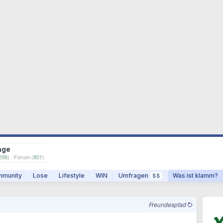
age
298
) · Forum (
801
)
munity
Lose
Lifestyle
WIN
Umfragen
Was ist klamm?
$$
Freundespfad