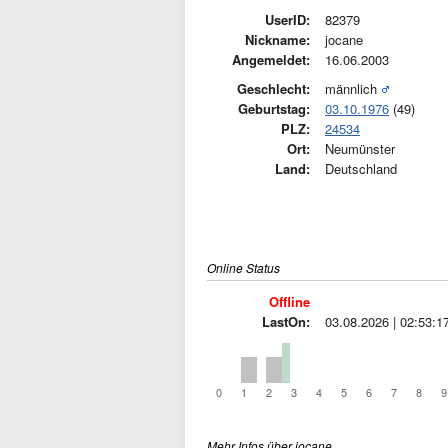
UserID:
82379
Nickname:
jocane
Angemeldet:
16.06.2003
Geschlecht:
männlich
Geburtstag:
03.10.1976
(49)
PLZ:
24534
Ort:
Neumünster
Land:
Deutschland
Online Status
Offline
LastOn:
03.08.2026 | 02:53:1
0
1
2
3
4
5
6
7
8
9
Mehr Infos über jocane ...