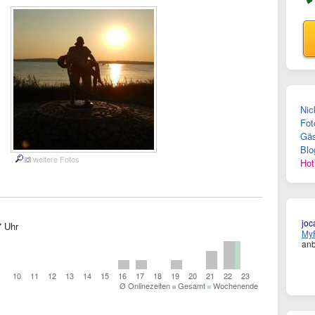
Nic
Fot
Gäs
Blo
weitere Fotos
Hot
joc
7 Uhr
MyF
anb
10
11
12
13
14
15
16
17
18
19
20
21
22
23
Ø Onlinezeiten
Gesamt
Wochenende