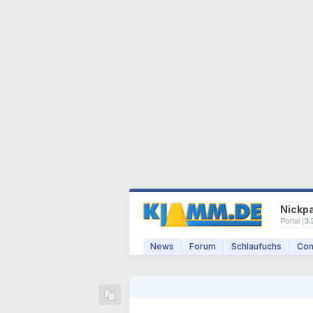
Nickp
Portal (
3.
News
Forum
Schlaufuchs
Com