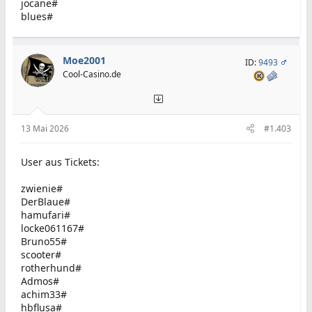
jocane#
blues#
Moe2001
ID:
9493
Cool-Casino.de
13 Mai 2026
#1.403
User aus Tickets:
zwienie#
DerBlaue#
hamufari#
locke061167#
Bruno55#
scooter#
rotherhund#
Admos#
achim33#
hbflusa#