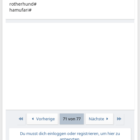
rotherhund#
hamufari#
Erste
Letzte
Vorherige
71 von 77
Nächste
Du musst dich einloggen oder registrieren, um hier zu
antworten.