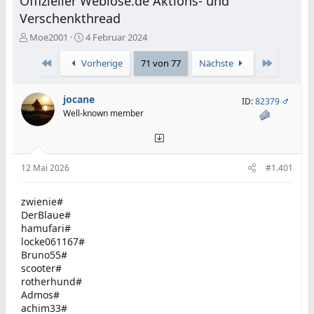
Offizieller Weblose.de Aktions- und
Verschenkthread
E
E
Moe2001
4 Februar 2024
r
r
s
s
Erste
Letzte
Vorherige
71 von 77
Nächste
t
t
e
e
jocane
l
l
ID:
82379
l
l
Well-known member
e
t
r
a
m
12 Mai 2026
#1.401
zwienie#
DerBlaue#
hamufari#
locke061167#
Bruno55#
scooter#
rotherhund#
Admos#
achim33#