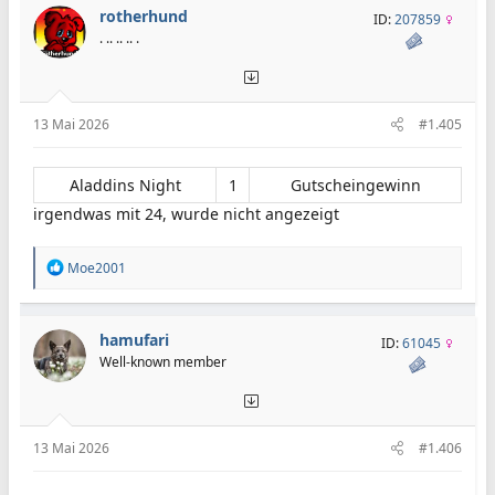
rotherhund
ID:
207859
. .. .. .. .
13 Mai 2026
#1.405
Aladdins Night​
1​
Gutscheingewinn​
irgendwas mit 24, wurde nicht angezeigt
R
Moe2001
e
a
k
t
hamufari
ID:
61045
i
Well-known member
o
n
e
n
:
13 Mai 2026
#1.406