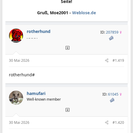
Seite!
Gruß, Moe2001 -
Weblose.de
rotherhund
ID:
207859
. .. .. .. .
30 Mai 2026
#1.419
rotherhund#
hamufari
ID:
61045
Well-known member
30 Mai 2026
#1.420