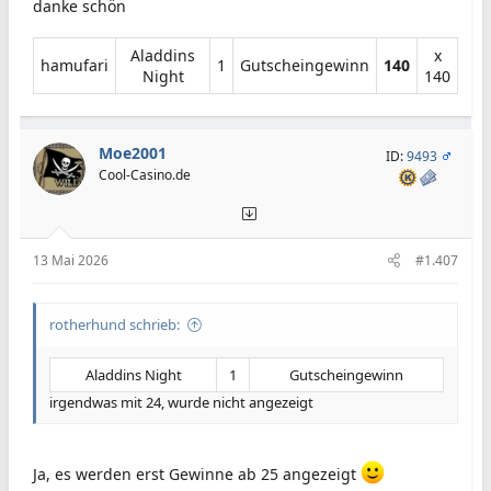
danke schön
Aladdins
x
hamufari​
1​
Gutscheingewinn​
140
Night​
140​
Moe2001
ID:
9493
Cool-Casino.de
13 Mai 2026
#1.407
rotherhund schrieb:
Aladdins Night​
1​
Gutscheingewinn​
irgendwas mit 24, wurde nicht angezeigt
Ja, es werden erst Gewinne ab 25 angezeigt