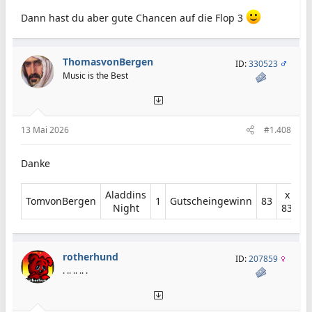
Dann hast du aber gute Chancen auf die Flop 3
ThomasvonBergen
ID:
330523
Music is the Best
13 Mai 2026
#1.408
Danke
Aladdins
x
TomvonBergen​
1​
Gutscheingewinn​
83​
Night​
83​
rotherhund
ID:
207859
. .. .. .. .