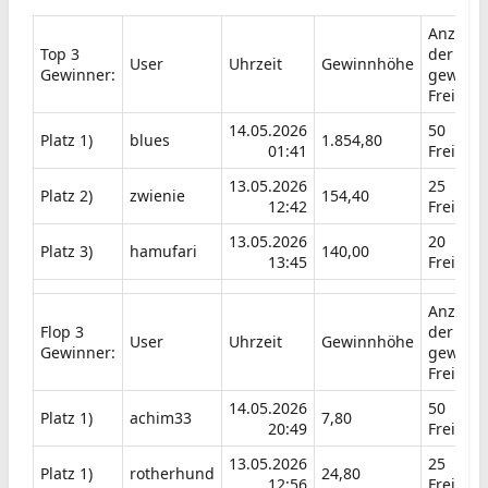
Anzahl
Top 3
der
User​
Uhrzeit​
Gewinnhöhe​
Gewinner:​
gewonn
Freispiel
14.05.2026
50
Platz 1)​
blues​
1.854,80
01:41​
Freispie
13.05.2026
25
Platz 2)​
zwienie​
154,40
12:42​
Freispie
13.05.2026
20
Platz 3)​
hamufari​
140,00
13:45​
Freispie
Anzahl
Flop 3
der
User​
Uhrzeit​
Gewinnhöhe​
Gewinner:​
gewonn
Freispiel
14.05.2026
50
Platz 1)​
achim33​
7,80
20:49​
Freispie
13.05.2026
25
Platz 1)​
rotherhund​
24,80
12:56​
Freispie