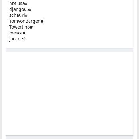
hbflusa#
django65#
schauri#
TomvonBergen#
Towertino#
mesca#
jocane#