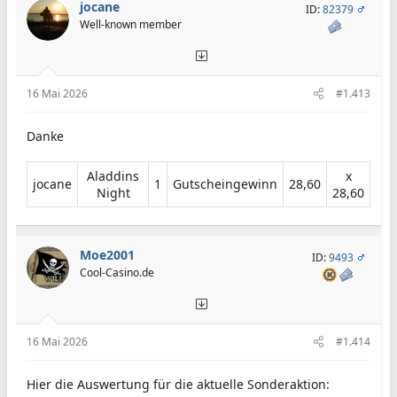
jocane
ID:
82379
Well-known member
16 Mai 2026
#1.413
Danke
Aladdins
x
jocane​
1​
Gutscheingewinn​
28,60​
Night​
28,60​
Moe2001
ID:
9493
Cool-Casino.de
16 Mai 2026
#1.414
Hier die Auswertung für die aktuelle Sonderaktion: