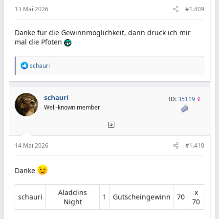
13 Mai 2026
#1.409
Danke für die Gewinnmöglichkeit, dann drück ich mir
mal die Pfoten
R
schauri
e
a
k
t
schauri
ID:
35119
i
Well-known member
o
n
e
n
:
14 Mai 2026
#1.410
Danke
Aladdins
x
schauri​
1​
Gutscheingewinn​
70​
Night​
70​