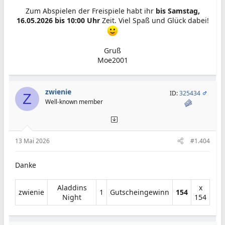
Zum Abspielen der Freispiele habt ihr
bis Samstag,
16.05.2026 bis 10:00 Uhr
Zeit. Viel Spaß und Glück dabei!
Gruß
Moe2001​
zwienie
ID:
325434
Z
Well-known member
13 Mai 2026
#1.404
Danke
Aladdins
x
zwienie​
1​
Gutscheingewinn​
154
Night​
154​