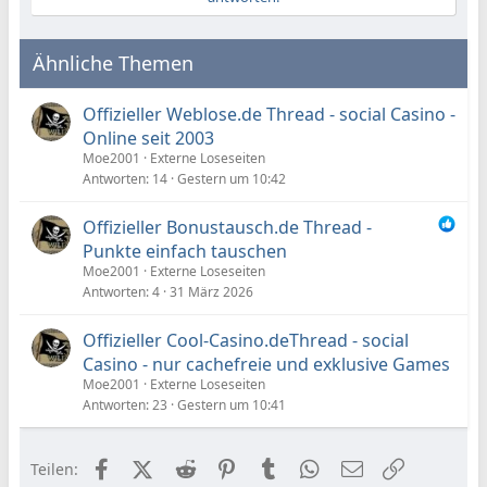
Ähnliche Themen
Offizieller Weblose.de Thread - social Casino -
Online seit 2003
Moe2001
Externe Loseseiten
Antworten
14
Gestern um 10:42
Offizieller Bonustausch.de Thread -
Punkte einfach tauschen
Moe2001
Externe Loseseiten
Antworten
4
31 März 2026
Offizieller Cool-Casino.deThread - social
Casino - nur cachefreie und exklusive Games
Moe2001
Externe Loseseiten
Antworten
23
Gestern um 10:41
Facebook
X (Twitter)
Reddit
Pinterest
Tumblr
WhatsApp
E-Mail
Link
Teilen: