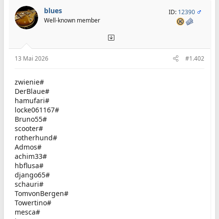
blues
ID:
12390
Well-known member
13 Mai 2026
#1.402
zwienie#
DerBlaue#
hamufari#
locke061167#
Bruno55#
scooter#
rotherhund#
Admos#
achim33#
hbflusa#
django65#
schauri#
TomvonBergen#
Towertino#
mesca#