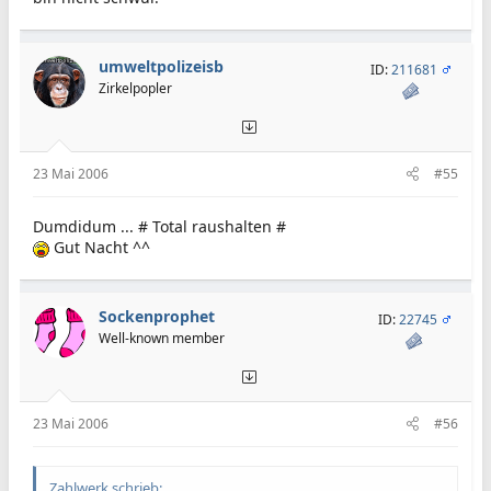
umweltpolizeisb
ID:
211681
Zirkelpopler
23 Mai 2006
#55
Dumdidum ... # Total raushalten #
Gut Nacht ^^
Sockenprophet
ID:
22745
Well-known member
23 Mai 2006
#56
Zahlwerk schrieb: