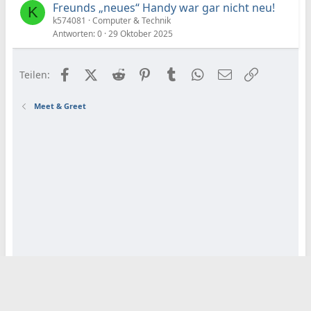
h
Freunds „neues“ Handy war gar nicht neu!
K
e
k574081
Computer & Technik
f
Antworten
0
29 Oktober 2025
t
e
t
Facebook
X (Twitter)
Reddit
Pinterest
Tumblr
WhatsApp
E-Mail
Link
Teilen:
Meet & Greet