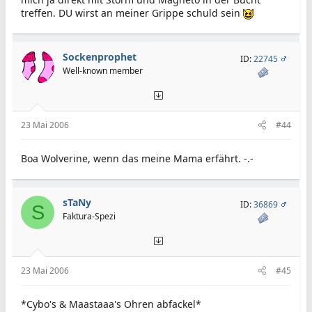
treffen. DU wirst an meiner Grippe schuld sein
Sockenprophet
ID:
22745
Well-known member
23 Mai 2006
#44
Boa Wolverine, wenn das meine Mama erfährt. -.-
sTaNy
ID:
36869
S
Faktura-Spezi
23 Mai 2006
#45
*Cybo's & Maastaaa's Ohren abfackel*