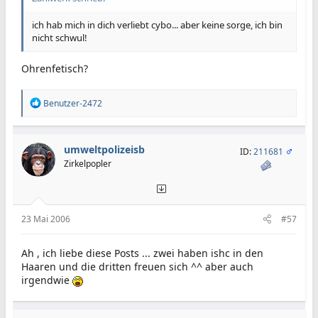
ich hab mich in dich verliebt cybo... aber keine sorge, ich bin
nicht schwul!
Ohrenfetisch?
R
Benutzer-2472
e
a
k
t
umweltpolizeisb
ID:
211681
i
Zirkelpopler
o
n
e
n
:
23 Mai 2006
#57
Ah , ich liebe diese Posts ... zwei haben ishc in den
Haaren und die dritten freuen sich ^^ aber auch
irgendwie