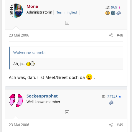
Mone
ID:
969
Administratorin
Teammitglied
23 Mai 2006
#48
Wolverine schrieb:
Äh, ja...
Ach was, dafür ist Meet/Greet doch da
.
Sockenprophet
ID:
22745
Well-known member
23 Mai 2006
#49