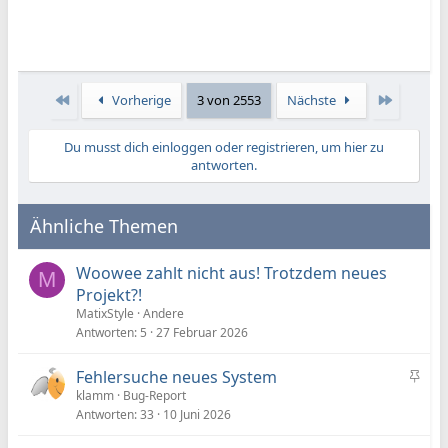
Erste
Letzte
Vorherige
3 von 2553
Nächste
Du musst dich einloggen oder registrieren, um hier zu
antworten.
Ähnliche Themen
Woowee zahlt nicht aus! Trotzdem neues
M
Projekt?!
MatixStyle
Andere
Antworten
5
27 Februar 2026
A
Fehlersuche neues System
n
klamm
Bug-Report
g
Antworten
33
10 Juni 2026
e