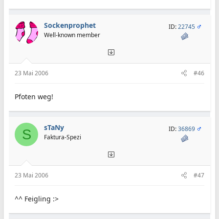
Sockenprophet
ID:
22745
Well-known member
23 Mai 2006
#46
Pfoten weg!
sTaNy
ID:
36869
S
Faktura-Spezi
23 Mai 2006
#47
^^ Feigling :>