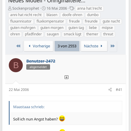
Neues Modell - Ohriginalteile...
E
E
S
Sockenprophet
16 Mai 2006
anna hat !recht
r
r
c
anni hat nicht recht
blasen
doofe ohren
dumbo
s
s
h
fluxannisator
fluxkompensator
freude
freunde
gute nacht
t
t
l
guten mohrgen
guten morgen
guten tag
liebe
möpse
e
e
a
ohren
l
pfadfinder
l
saugen
smack lügt
g
themer
threat
l
l
w
e
t
o
Erste
Letzte
Vorherige
3 von 2553
Nächste
r
a
r
m
t
e
Benutzer-2472
B
abgemeldet
22 Mai 2006
#41
Maastaaa schrieb:
Soll ich nun Angst haben?