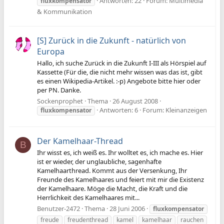
Antworten: 22
Forum:
Multimedia
fluxkompensator
& Kommunikation
[S] Zurück in die Zukunft - natürlich von
Europa
Hallo, ich suche Zurück in die Zukunft I-III als Hörspiel auf
Kassette (Für die, die nicht mehr wissen was das ist, gibt
es einen Wikipedia-Artikel. :-p) Angebote bitte hier oder
per PN. Danke.
Sockenprophet
Thema
26 August 2008
Antworten: 6
Forum:
Kleinanzeigen
fluxkompensator
Der Kamelhaar-Thread
B
Ihr wisst es, ich weiß es. Ihr wolltet es, ich mache es. Hier
ist er wieder, der unglaubliche, sagenhafte
Kamelhaarthread. Kommt aus der Versenkung, Ihr
Freunde des Kamelhaares und feiert mit mir die Existenz
der Kamelhaare. Möge die Macht, die Kraft und die
Herrlichkeit des Kamelhaares mit...
Benutzer-2472
Thema
28 Juni 2006
fluxkompensator
freude
freudenthread
kamel
kamelhaar
rauchen