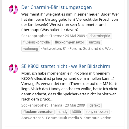
Der Charmin-Bär ist umgezogen
Was meint ihr wie geht es ihm in seiner neuen Bude? Wer
hat ihm beim Umzug geholfen? Vielleicht der Frosch von
der Kinderseife? Wer ist nun sein Nachmieter und
überhaupt: Was haltet ihr davon?
Sockenprophet
Thema
26 Mai 2009
charmingbär
fluxionskontrolle
fluxkompensator
umzug
Antworten: 31
Forum:
Gott und die Welt
wohnung
SE K800i startet nicht - weißer Bildschirm
Moin, ich habe momentan ein Problem mit meinem
K800i.Vielleicht ist ja hier jemand der mir helfen kann. ;)
Vorweg: Es verwendet einen Theme der auf der M2 Karte
liegt. Als ich das Handy anschalten wollte, hatte ich nicht
daran gedacht, dass die Speicherkarte nicht im Slot war.
Nach dem Druck...
Sockenprophet
Thema
20 Mai 2009
defekt
fluxkompensator
handy
k800i
sony ericsson
Antworten: 5
Forum:
Multimedia & Kommunikation