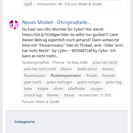
Antworten: 48
Forum:
Meet & Greet
spaß
Neues Modell - Ohriginalteile...
Du hast neu Ohr-Würmer für Cybo? Her damit:
https://bit.ly/5Ce0gw Oder du willst nur gucken?! Liest
diesen Beitrag eigentlich noch jemand? Dann antworte
bitte mit "Fluxannisator" hier im Thread. :evil: ~Oder "anni
hat nicht Recht" -by Cybo~ ~85556872af-by Cybo~ Ich
kann es nicht mehr...
Sockenprophet
Thema
16 Mai 2006
anna hat !recht
anni hat nicht recht
blasen
doofe ohren
dumbo
fluxannisator
fluxkompensator
freude
freunde
gute nacht
guten mohrgen
guten morgen
guten tag
liebe
möpse
ohren
pfadfinder
saugen
Antworten: 51.053
smack lügt
themer
threat
Forum:
Meet & Greet
Schlagworte