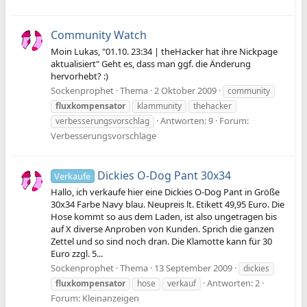
Community Watch
Moin Lukas, "01.10. 23:34 | theHacker hat ihre Nickpage
aktualisiert" Geht es, dass man ggf. die Änderung
hervorhebt? :)
Sockenprophet
Thema
2 Oktober 2009
community
fluxkompensator
klammunity
thehacker
Antworten: 9
Forum:
verbesserungsvorschlag
Verbesserungsvorschläge
Dickies O-Dog Pant 30x34
Verkaufe
Hallo, ich verkaufe hier eine Dickies O-Dog Pant in Größe
30x34 Farbe Navy blau. Neupreis lt. Etikett 49,95 Euro. Die
Hose kommt so aus dem Laden, ist also ungetragen bis
auf X diverse Anproben von Kunden. Sprich die ganzen
Zettel und so sind noch dran. Die Klamotte kann für 30
Euro zzgl. 5...
Sockenprophet
Thema
13 September 2009
dickies
Antworten: 2
fluxkompensator
hose
verkauf
Forum:
Kleinanzeigen