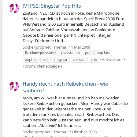
[V] PS2: Singstar Pop Hits
Zustand: NEU; CD ist noch in Folie. Keine Mikrophone
dabei, es handelt sich nur um das Spiel! Preis: 23,00 Euro
VHB Versand: 2,00 Euro innerhalb Deutschland, Ausland
auf Anfrage. Zahlbar: Vorauszahlung an Bankkonto
Gebote bitte hier oder per PN. Interpret|Titel Jan
Delay|Für Immer Und...
Sockenprophet
Thema
11 Mai 2009
fluxkompensator
playstation
pop
pop hits
Antworten: 7
pophits
ps2
singstar
verkauf
vhb
Forum:
Kleinanzeigen
Handy riecht nach Reibekuchen - wie
säubern?
Moin, am WE war hier Kirmes und ich hab mal wieder
leckere Reibekuchen gebacken. Mein Handy war dabei die
ganze Zeit in der Seitentasche meiner Hose - und
trotzdem stinkt es bestialisch nach Reibekuchen. Das
kann natürlich kein Zustand sein und nun möchte ich es
säubern. Aber wie? Ich kann es...
Sockenprophet
Thema
7 Oktober 2008