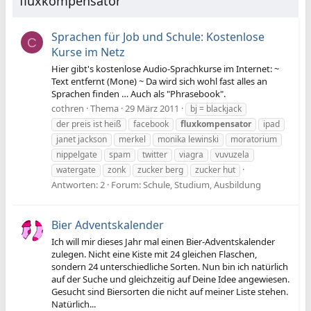
fluxkompensator
Sprachen für Job und Schule: Kostenlose
C
Kurse im Netz
Hier gibt's kostenlose Audio-Sprachkurse im Internet: ~
Text entfernt (Mone) ~ Da wird sich wohl fast alles an
Sprachen finden … Auch als "Phrasebook".
cothren
Thema
29 März 2011
bj = blackjack
der preis ist heiß
facebook
fluxkompensator
ipad
janet jackson
merkel
monika lewinski
moratorium
nippelgate
spam
twitter
viagra
vuvuzela
watergate
zonk
zucker berg
zucker hut
Antworten: 2
Forum:
Schule, Studium, Ausbildung
Bier Adventskalender
Ich will mir dieses Jahr mal einen Bier-Adventskalender
zulegen. Nicht eine Kiste mit 24 gleichen Flaschen,
sondern 24 unterschiedliche Sorten. Nun bin ich natürlich
auf der Suche und gleichzeitig auf Deine Idee angewiesen.
Gesucht sind Biersorten die nicht auf meiner Liste stehen.
Natürlich...