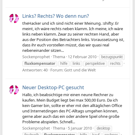
Links? Rechts? Wo denn nun?
theHacker und ich sind nicht einer Meinung. :shifty: Er
meint, ich wäre rechts neben klamm. Ich meine, ich wäre
links neben klamm. Zwar zu seiner rechten Hand, aber
aus der Position des Betrachters links. Voraussetzung ist,
dass ihr euch vorstellen müsst, das wir quasi real
nebeneinander sitzen...
Sockenprophet
Thema
12 Februar 2010
bezugspunkt
fluxkompensator
hilfe
links
perspektive
rechts
Antworten: 40
Forum:
Gott und die Welt
Neuer Desktop-PC gesucht
Hallo, ich beabsichtige mir einen neune Rechner zu
kaufen. Mein Budget liegt bei max 500,00 Euro. Da ich
kein Gamer bin, sollte er eher mit den alltäglichen Office
und Internetdingen des PC-Alltags umgehen können,
gerne aber auch das ein oder andere Spiel ohne große
Probleme abspielen. Schnell...
Sockenprophet
Thema
5 Januar 2010
desktop
fischvolk
fluxkompensator
hilfe
kauf
rechner