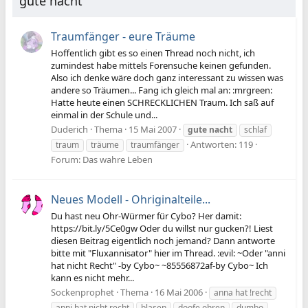
gute nacht
Traumfänger - eure Träume
Hoffentlich gibt es so einen Thread noch nicht, ich
zumindest habe mittels Forensuche keinen gefunden.
Also ich denke wäre doch ganz interessant zu wissen was
andere so Träumen... Fang ich gleich mal an: :mrgreen:
Hatte heute einen SCHRECKLICHEN Traum. Ich saß auf
einmal in der Schule und...
Duderich
Thema
15 Mai 2007
gute
nacht
schlaf
Antworten: 119
traum
träume
traumfänger
Forum:
Das wahre Leben
Neues Modell - Ohriginalteile...
Du hast neu Ohr-Würmer für Cybo? Her damit:
https://bit.ly/5Ce0gw Oder du willst nur gucken?! Liest
diesen Beitrag eigentlich noch jemand? Dann antworte
bitte mit "Fluxannisator" hier im Thread. :evil: ~Oder "anni
hat nicht Recht" -by Cybo~ ~85556872af-by Cybo~ Ich
kann es nicht mehr...
Sockenprophet
Thema
16 Mai 2006
anna hat !recht
anni hat nicht recht
blasen
doofe ohren
dumbo