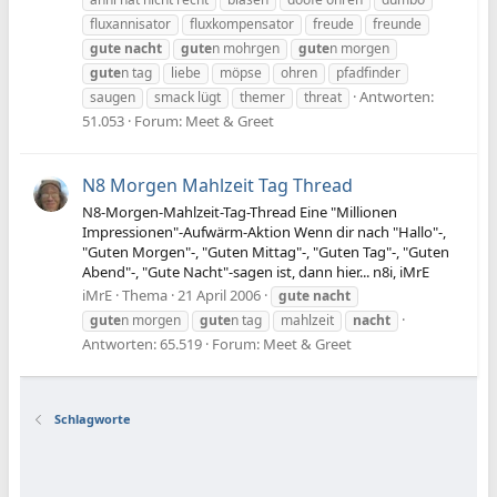
fluxannisator
fluxkompensator
freude
freunde
gute
nacht
gute
n mohrgen
gute
n morgen
gute
n tag
liebe
möpse
ohren
pfadfinder
Antworten:
saugen
smack lügt
themer
threat
51.053
Forum:
Meet & Greet
N8 Morgen Mahlzeit Tag Thread
N8-Morgen-Mahlzeit-Tag-Thread Eine "Millionen
Impressionen"-Aufwärm-Aktion Wenn dir nach "Hallo"-,
"Guten Morgen"-, "Guten Mittag"-, "Guten Tag"-, "Guten
Abend"-, "Gute Nacht"-sagen ist, dann hier... n8i, iMrE
iMrE
Thema
21 April 2006
gute
nacht
gute
n morgen
gute
n tag
mahlzeit
nacht
Antworten: 65.519
Forum:
Meet & Greet
Schlagworte