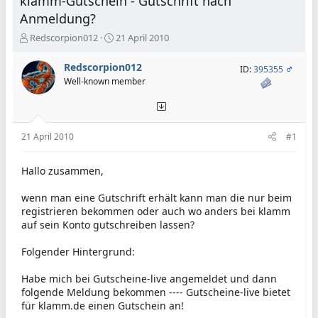
klamm-Gutschein - Gutschrift nach
Anmeldung?
E
E
Redscorpion012
21 April 2010
r
r
s
s
Redscorpion012
ID:
395355
t
t
Well-known member
e
e
l
l
l
l
e
t
21 April 2010
#1
r
a
m
Hallo zusammen,
wenn man eine Gutschrift erhält kann man die nur beim
registrieren bekommen oder auch wo anders bei klamm
auf sein Konto gutschreiben lassen?
Folgender Hintergrund:
Habe mich bei Gutscheine-live angemeldet und dann
folgende Meldung bekommen ---- Gutscheine-live bietet
für klamm.de einen Gutschein an!