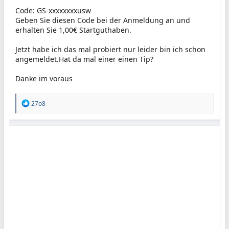
Code: GS-xxxxxxxxusw
Geben Sie diesen Code bei der Anmeldung an und
erhalten Sie 1,00€ Startguthaben.
Jetzt habe ich das mal probiert nur leider bin ich schon
angemeldet.Hat da mal einer einen Tip?
Danke im voraus
R
27o8
e
a
k
t
i
o
n
e
n
: