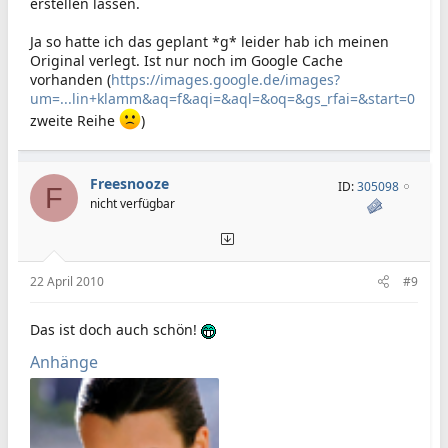
erstellen lassen.
Ja so hatte ich das geplant *g* leider hab ich meinen
Original verlegt. Ist nur noch im Google Cache
vorhanden (
https://images.google.de/images?
um=...lin+klamm&aq=f&aqi=&aql=&oq=&gs_rfai=&start=0
zweite Reihe
)
Freesnooze
ID:
305098
F
nicht verfügbar
22 April 2010
#9
Das ist doch auch schön!
Anhänge