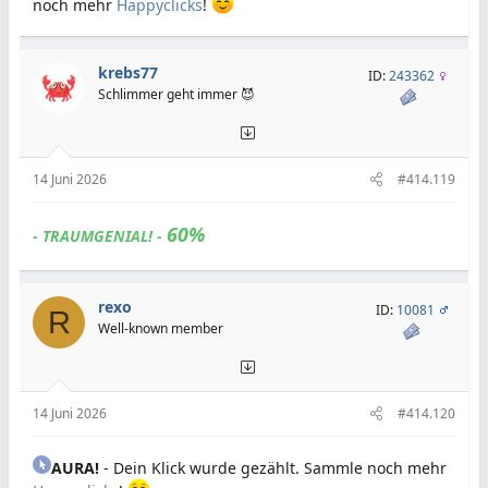
noch mehr
Happyclicks
!
krebs77
ID:
243362
Schlimmer geht immer 😈
14 Juni 2026
#414.119
60%
- TRAUMGENIAL! -
rexo
ID:
10081
R
Well-known member
14 Juni 2026
#414.120
AURA!
- Dein Klick wurde gezählt. Sammle noch mehr