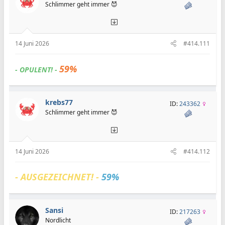
Schlimmer geht immer 😈
14 Juni 2026
#414.111
59%
- OPULENT! -
krebs77
ID:
243362
Schlimmer geht immer 😈
14 Juni 2026
#414.112
- AUSGEZEICHNET! -
59%
Sansi
ID:
217263
Nordlicht