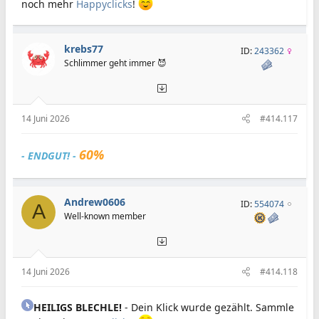
noch mehr
Happyclicks
!
krebs77
ID:
243362
Schlimmer geht immer 😈
14 Juni 2026
#414.117
60%
- ENDGUT! -
Andrew0606
ID:
554074
A
Well-known member
14 Juni 2026
#414.118
HEILIGS BLECHLE!
- Dein Klick wurde gezählt. Sammle