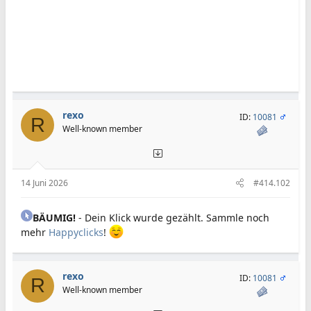
rexo
ID:
10081
R
Well-known member
14 Juni 2026
#414.102
BÄUMIG!
- Dein Klick wurde gezählt. Sammle noch
mehr
Happyclicks
!
rexo
ID:
10081
R
Well-known member