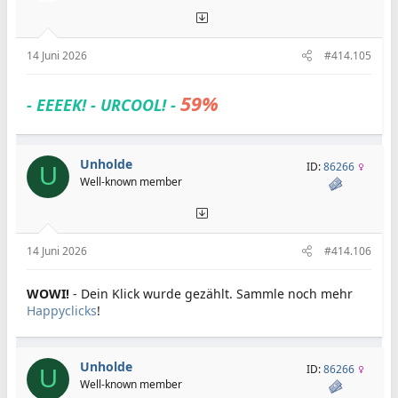
14 Juni 2026
#414.105
59%
- EEEEK! - URCOOL! -
Unholde
ID:
86266
U
Well-known member
14 Juni 2026
#414.106
WOWI!
- Dein Klick wurde gezählt. Sammle noch mehr
Happyclicks
!
Unholde
ID:
86266
U
Well-known member