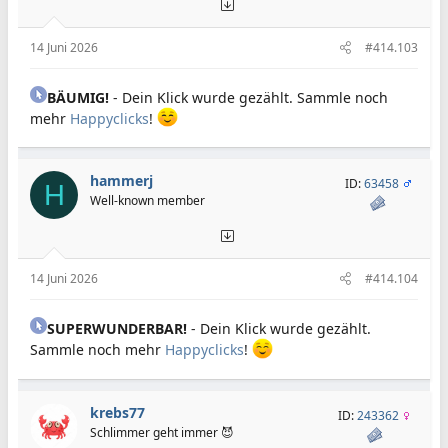
14 Juni 2026
#414.103
BÄUMIG!
- Dein Klick wurde gezählt. Sammle noch
mehr
Happyclicks
!
hammerj
ID:
63458
H
Well-known member
14 Juni 2026
#414.104
SUPERWUNDERBAR!
- Dein Klick wurde gezählt.
Sammle noch mehr
Happyclicks
!
krebs77
ID:
243362
Schlimmer geht immer 😈