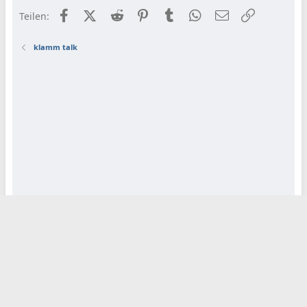
Facebook
X (Twitter)
Reddit
Pinterest
Tumblr
WhatsApp
E-Mail
Link
Teilen:
klamm talk