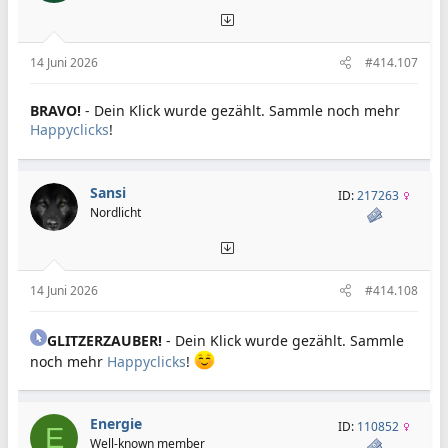
14 Juni 2026
#414.107
BRAVO!
- Dein Klick wurde gezählt. Sammle noch mehr
Happyclicks
!
Sansi
ID:
217263
Nordlicht
14 Juni 2026
#414.108
GLITZERZAUBER!
- Dein Klick wurde gezählt. Sammle
noch mehr
Happyclicks
!
Energie
ID:
110852
E
Well-known member