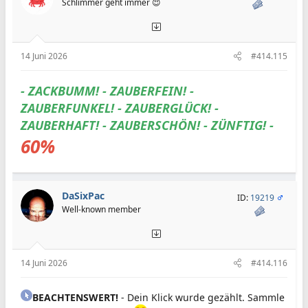
Schlimmer geht immer 😈
14 Juni 2026
#414.115
- ZACKBUMM! - ZAUBERFEIN! -
ZAUBERFUNKEL! - ZAUBERGLÜCK! -
ZAUBERHAFT! - ZAUBERSCHÖN! - ZÜNFTIG! -
60%
DaSixPac
ID:
19219
Well-known member
14 Juni 2026
#414.116
BEACHTENSWERT!
- Dein Klick wurde gezählt. Sammle