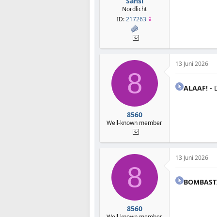
Sansi
Nordlicht
ID:
217263
13 Juni 2026
8
ALAAF!
- 
8560
Well-known member
13 Juni 2026
8
BOMBAST
8560
Well-known member