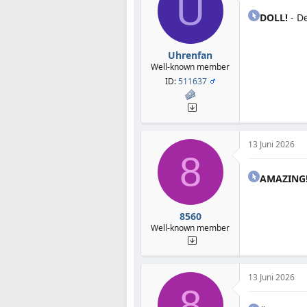
U
DOLL!
- D
Uhrenfan
Well-known member
ID:
511637
13 Juni 2026
8
AMAZING
8560
Well-known member
13 Juni 2026
8