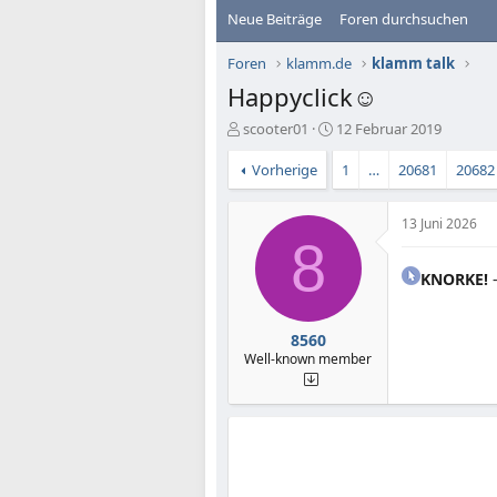
Neue Beiträge
Foren durchsuchen
Foren
klamm.de
klamm talk
Happyclick☺️
E
E
scooter01
12 Februar 2019
r
r
s
s
Vorherige
1
…
20681
20682
t
t
e
e
13 Juni 2026
l
l
8
l
l
e
t
KNORKE!
-
r
a
m
8560
Well-known member