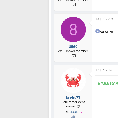
13 Juni 2026
8
SAGENFEI
8560
Well-known member
13 Juni 2026
- HIMMLISCH
krebs77
Schlimmer geht
immer 😈
ID:
243362