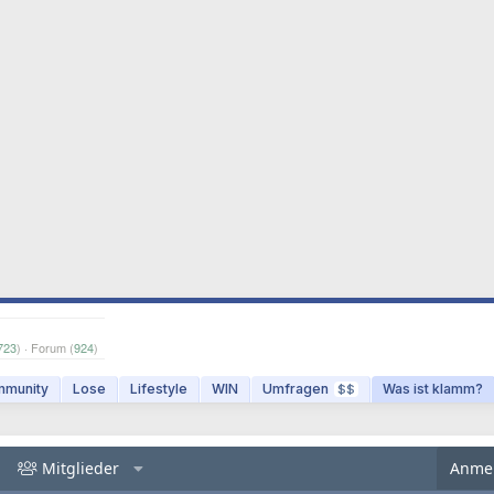
723
) · Forum (
924
)
munity
Lose
Lifestyle
WIN
Umfragen
Was ist klamm?
$$
Mitglieder
Anme