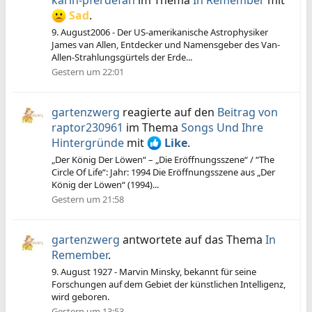
karin-pferdefan
im Thema
In Remember
mit
Sad
.
9. August2006 - Der US-amerikanische Astrophysiker
James van Allen, Entdecker und Namensgeber des Van-
Allen-Strahlungsgürtels der Erde...
Gestern um 22:01
gartenzwerg
reagierte auf den
Beitrag von
raptor230961
im Thema
Songs Und Ihre
Hintergründe
mit
Like
.
„Der König Der Löwen“ – „Die Eröffnungsszene“ / “The
Circle Of Life“: Jahr: 1994 Die Eröffnungsszene aus „Der
König der Löwen“ (1994)...
Gestern um 21:58
gartenzwerg
antwortete auf das Thema
In
Remember
.
9. August 1927 - Marvin Minsky, bekannt für seine
Forschungen auf dem Gebiet der künstlichen Intelligenz,
wird geboren.
Gestern um 13:53