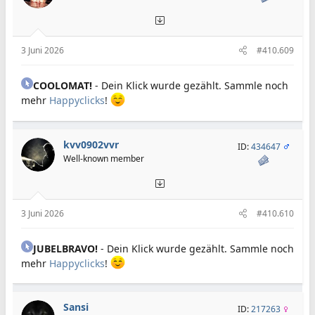
3 Juni 2026
#410.609
COOLOMAT!
- Dein Klick wurde gezählt. Sammle noch
mehr
Happyclicks
!
kvv0902vvr
ID:
434647
Well-known member
3 Juni 2026
#410.610
JUBELBRAVO!
- Dein Klick wurde gezählt. Sammle noch
mehr
Happyclicks
!
Sansi
ID:
217263