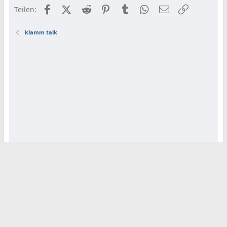
Facebook
X (Twitter)
Reddit
Pinterest
Tumblr
WhatsApp
E-Mail
Link
Teilen:
klamm talk