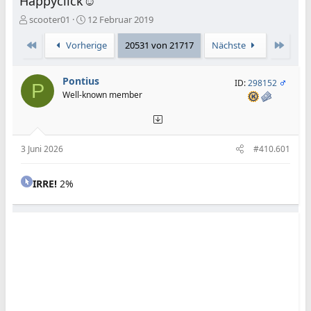
Happyclick☺️
E
E
scooter01
12 Februar 2019
r
r
s
s
Erste
Letzte
Vorherige
20531 von 21717
Nächste
t
t
e
e
Pontius
l
l
ID:
298152
P
l
l
Well-known member
e
t
r
a
m
3 Juni 2026
#410.601
IRRE!
2%