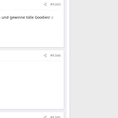
#9.043
und gewinne tolle Goodies!
#9.044
#9.045