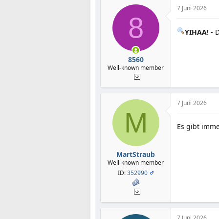
7 Juni 2026
8
YIHAA!
- 
8560
Well-known member
7 Juni 2026
M
Es gibt imme
MartStraub
Well-known member
ID:
352990
7 Juni 2026