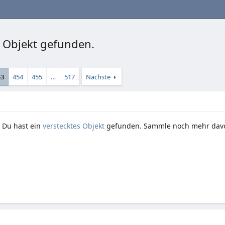
s Objekt gefunden.
53
454
455
…
517
Nächste
 Du hast ein
verstecktes Objekt
gefunden. Sammle noch mehr davo