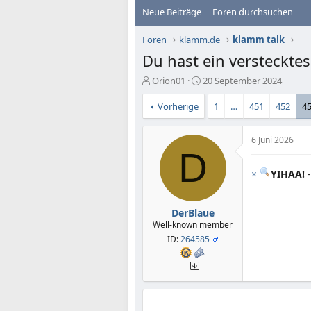
Neue Beiträge
Foren durchsuchen
Foren
klamm.de
klamm talk
Du hast ein versteckte
E
E
Orion01
20 September 2024
r
r
s
s
Vorherige
1
…
451
452
4
t
t
e
e
6 Juni 2026
l
l
D
l
l
e
t
×
YIHAA!
-
r
a
m
DerBlaue
Well-known member
ID:
264585