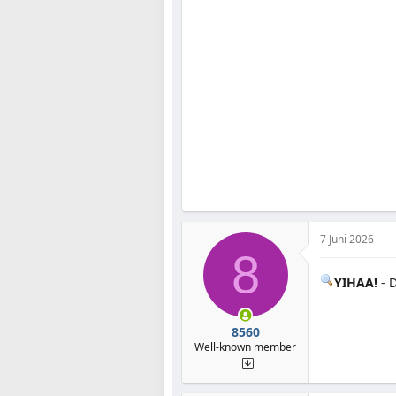
7 Juni 2026
8
YIHAA!
- 
8560
Well-known member