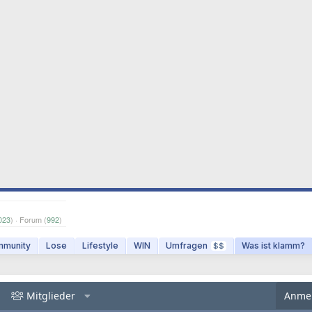
023
) · Forum (
992
)
munity
Lose
Lifestyle
WIN
Umfragen
Was ist klamm?
$$
Mitglieder
Anme