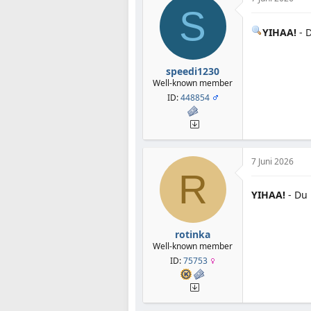
S
YIHAA!
- 
speedi1230
Well-known member
ID:
448854
7 Juni 2026
R
YIHAA!
- Du 
rotinka
Well-known member
ID:
75753