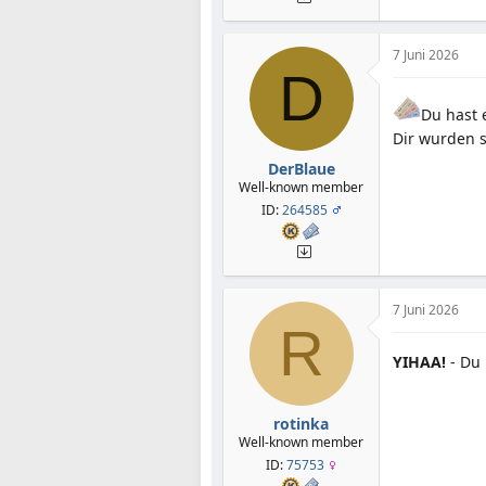
7 Juni 2026
D
Du hast
Dir wurden 
DerBlaue
Well-known member
ID:
264585
7 Juni 2026
R
YIHAA!
- Du 
rotinka
Well-known member
ID:
75753