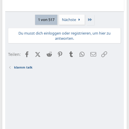
Letzte
1 von 517
Nächste
Du musst dich einloggen oder registrieren, um hier zu
antworten.
Facebook
X (Twitter)
Reddit
Pinterest
Tumblr
WhatsApp
E-Mail
Link
Teilen:
klamm talk