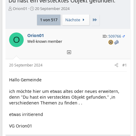
Du hast ein verstecktes Objekt gefunden.
E
E
Orion01
20 September 2024
r
r
s
s
Letzte
1 von 517
Nächste
t
t
e
e
Orion01
l
l
ID:
509766
O
l
l
Well-known member
e
t
r
a
m
20 September 2024
#1
Hallo Gemeinde
ich möchte hier um etwas altes oder neues erweitern,
denn "Du hast ein verstecktes Objekt gefunden." ,in
verschiedenen Themen zu finden . .
etwas irritierend
VG Orion01