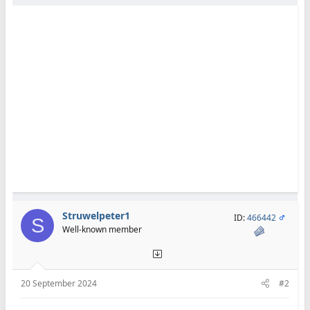
Struwelpeter1
ID:
466442
S
Well-known member
20 September 2024
#2