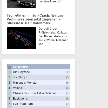
nur eine Idee.
(00)
Tech-Aktien im Juli-Crash: Warum
Profi-Investoren jetzt zugreifen –
Stresstest statt Bärenmarkt
Der Juli-Crash:
Prüfstein statt Kollaps
Der Börsenabsturz im
Juli 2026 hat Millionen
von
(00)
Kinocharts
1
Die Odyssee
(12)
2
Toy Story 5
(5)
3
Minions & Monster
(9)
4
Vaiana
(6)
5
Obsession - Du sollst mich lieben
(7)
6
Backrooms
(8)
7
Evil Dead Burn
(2)