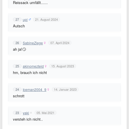
Reissack umfällt......
upi
27
21. August 2024
Autsch
SabineZiege
26
07. April 2024
ah ja!🙄
akinomezteid
25
15. August 2023
hm, brauch ich nicht
Iceman2004_9
24
14. Januar 2023
schrott
yaki
23
05. Mai 2021
versteh ich nicht..