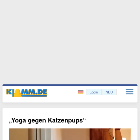
Login
NEU
„Yoga gegen Katzenpups“