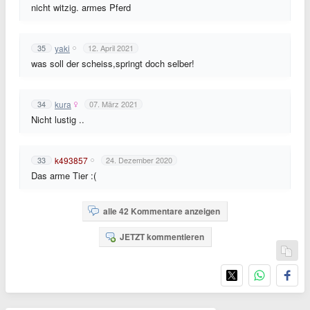
nicht witzig. armes Pferd
yaki
35
12. April 2021
was soll der scheiss,springt doch selber!
kura
34
07. März 2021
Nicht lustig ..
k493857
33
24. Dezember 2020
Das arme Tier :(
alle 42 Kommentare anzeigen
JETZT kommentieren