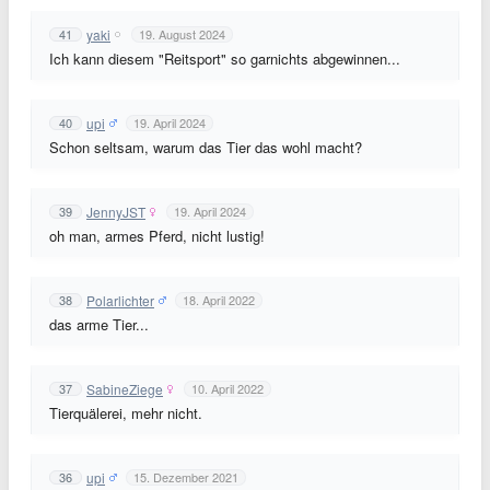
yaki
41
19. August 2024
Ich kann diesem "Reitsport" so garnichts abgewinnen...
upi
40
19. April 2024
Schon seltsam, warum das Tier das wohl macht?
JennyJST
39
19. April 2024
oh man, armes Pferd, nicht lustig!
Polarlichter
38
18. April 2022
das arme Tier...
SabineZiege
37
10. April 2022
Tierquälerei, mehr nicht.
upi
36
15. Dezember 2021