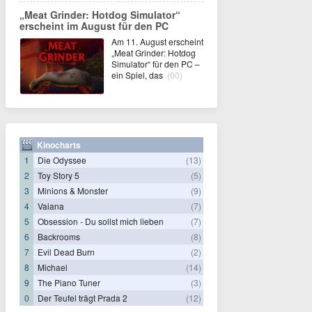
„Meat Grinder: Hotdog Simulator“
erscheint im August für den PC
Am 11. August erscheint
„Meat Grinder: Hotdog
Simulator“ für den PC –
ein Spiel, das
(00)
Kinocharts
1
Die Odyssee
(13)
2
Toy Story 5
(5)
3
Minions & Monster
(9)
4
Vaiana
(7)
5
Obsession - Du sollst mich lieben
(7)
6
Backrooms
(8)
7
Evil Dead Burn
(2)
8
Michael
(14)
9
The Piano Tuner
(3)
0
Der Teufel trägt Prada 2
(12)