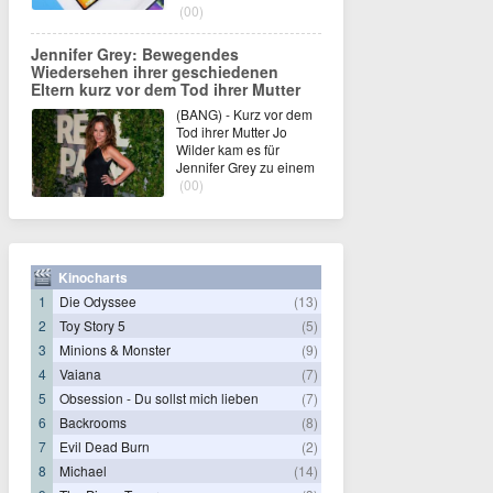
(00)
Jennifer Grey: Bewegendes
Wiedersehen ihrer geschiedenen
Eltern kurz vor dem Tod ihrer Mutter
(BANG) - Kurz vor dem
Tod ihrer Mutter Jo
Wilder kam es für
Jennifer Grey zu einem
(00)
Kinocharts
1
Die Odyssee
(13)
2
Toy Story 5
(5)
3
Minions & Monster
(9)
4
Vaiana
(7)
5
Obsession - Du sollst mich lieben
(7)
6
Backrooms
(8)
7
Evil Dead Burn
(2)
8
Michael
(14)