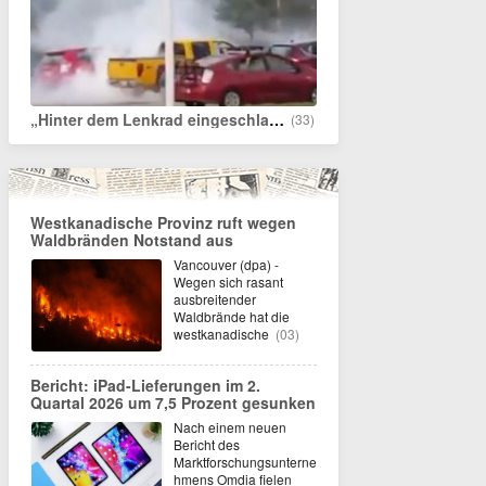
„Hinter dem Lenkrad eingeschlafen“
(33)
Westkanadische Provinz ruft wegen
Waldbränden Notstand aus
Vancouver (dpa) -
Wegen sich rasant
ausbreitender
Waldbrände hat die
westkanadische
(03)
Bericht: iPad-Lieferungen im 2.
Quartal 2026 um 7,5 Prozent gesunken
Nach einem neuen
Bericht des
Marktforschungsunterne
hmens Omdia fielen