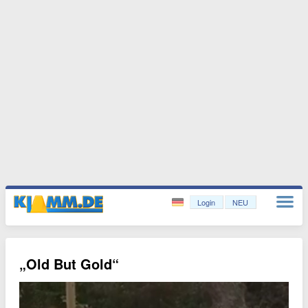
Login
NEU
„Old But Gold“