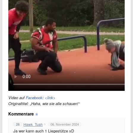
Video auf
Facebook
:
<link>
Originaltitel: „Haha, wie sie alle schauen!“
Kommentare
Hawk_Tuah
26
06. November 2024
Ja wer kann auch 1 Liegestütze xD