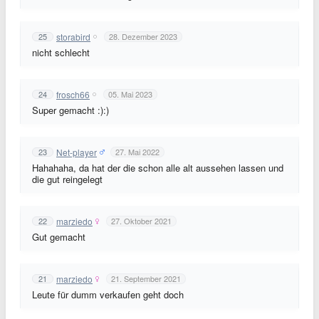
storabird
25
28. Dezember 2023
nicht schlecht
frosch66
24
05. Mai 2023
Super gemacht :):)
Net-player
23
27. Mai 2022
Hahahaha, da hat der die schon alle alt aussehen lassen und
die gut reingelegt
marziedo
22
27. Oktober 2021
Gut gemacht
marziedo
21
21. September 2021
Leute für dumm verkaufen geht doch