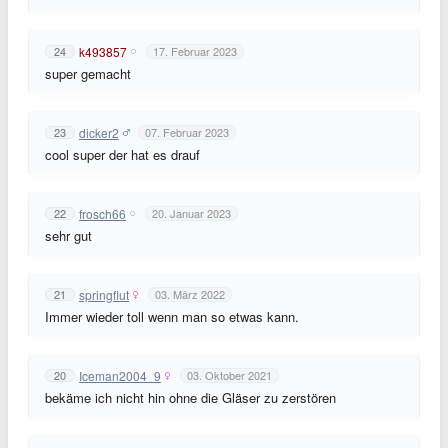
k493857
24
17. Februar 2023
super gemacht
dicker2
23
07. Februar 2023
cool super der hat es drauf
frosch66
22
20. Januar 2023
sehr gut
springflut
21
03. März 2022
Immer wieder toll wenn man so etwas kann.
Iceman2004_9
20
03. Oktober 2021
bekäme ich nicht hin ohne die Gläser zu zerstören