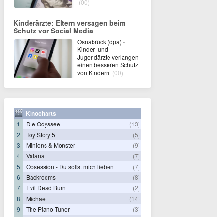
(00)
Kinderärzte: Eltern versagen beim
Schutz vor Social Media
Osnabrück (dpa) -
Kinder- und
Jugendärzte verlangen
einen besseren Schutz
von Kindern
(00)
Kinocharts
1
Die Odyssee
(13)
2
Toy Story 5
(5)
3
Minions & Monster
(9)
4
Vaiana
(7)
5
Obsession - Du sollst mich lieben
(7)
6
Backrooms
(8)
7
Evil Dead Burn
(2)
8
Michael
(14)
9
The Piano Tuner
(3)