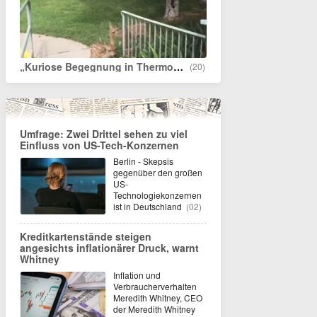
„Kuriose Begegnung in Thermopolis, Wyoming in Amerika zeigt, dass der Sommer in diesem Jahr viel zu heiß ist“
(20)
Umfrage: Zwei Drittel sehen zu viel
Einfluss von US-Tech-Konzernen
Berlin - Skepsis
gegenüber den großen
US-
Technologiekonzernen
ist in Deutschland
(02)
Kreditkartenstände steigen
angesichts inflationärer Druck, warnt
Whitney
Inflation und
Verbraucherverhalten
Meredith Whitney, CEO
der Meredith Whitney