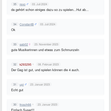
rexo
35
03. Juli 2024
da gehört schon einiges dazu so zu spielen...Hut ab...
ConstantB
34
03. Juli 2024
Ok
sab02
33
23. November 2023
gute Musikerinnen und etwas zum Schmunzeln
k293295
32
08. Februar 2023
Der Gag ist gut, und spielen können die 4 auch.
upi
31
23. Januar 2023
Echt gut
frosch66
30
23. Januar 2023
Einfach Super!!!