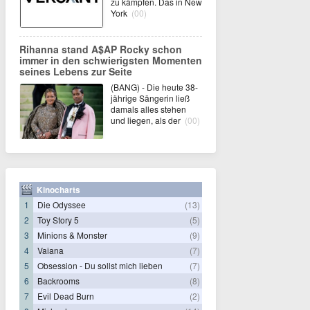
zu kämpfen. Das in New
York
(00)
Rihanna stand A$AP Rocky schon
immer in den schwierigsten Momenten
seines Lebens zur Seite
(BANG) - Die heute 38-
jährige Sängerin ließ
damals alles stehen
und liegen, als der
(00)
Kinocharts
1
Die Odyssee
(13)
2
Toy Story 5
(5)
3
Minions & Monster
(9)
4
Vaiana
(7)
5
Obsession - Du sollst mich lieben
(7)
6
Backrooms
(8)
7
Evil Dead Burn
(2)