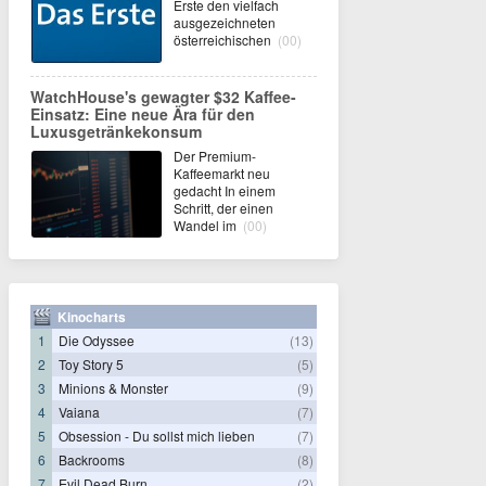
Erste den vielfach
ausgezeichneten
österreichischen
(00)
WatchHouse's gewagter $32 Kaffee-
Einsatz: Eine neue Ära für den
Luxusgetränkekonsum
Der Premium-
Kaffeemarkt neu
gedacht In einem
Schritt, der einen
Wandel im
(00)
Kinocharts
1
Die Odyssee
(13)
2
Toy Story 5
(5)
3
Minions & Monster
(9)
4
Vaiana
(7)
5
Obsession - Du sollst mich lieben
(7)
6
Backrooms
(8)
7
Evil Dead Burn
(2)