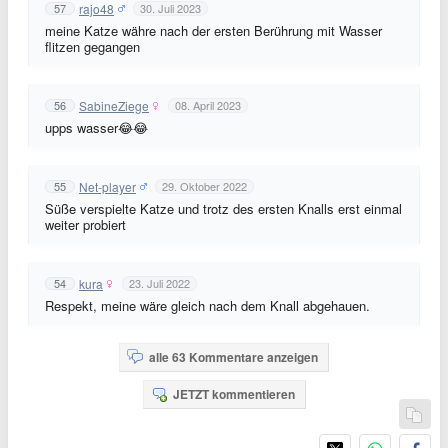
rajo48
57
30. Juli 2023
meine Katze währe nach der ersten Berührung mit Wasser
flitzen gegangen
SabineZiege
56
08. April 2023
upps wasser😂😂
Net-player
55
29. Oktober 2022
Süße verspielte Katze und trotz des ersten Knalls erst einmal
weiter probiert
kura
54
23. Juli 2022
Respekt, meine wäre gleich nach dem Knall abgehauen.
alle 63 Kommentare anzeigen
JETZT kommentieren