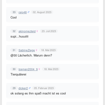
rajo48
33
02. August 2023
Cool
akinomezteid
32
23. Juli 2023
supi...huuuiiii
SabineZiege
31
18. Mai 2023
@30 Lächerlich. Warum denn?
Iceman2004_9
30
18. Mai 2023
Tierquälerei
dicker2
29
05. Februar 2023
ok solang es ihm spaß macht ist es cool