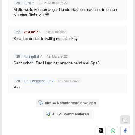
kura
28
11. November 2022
Mittlerweile können sogar Hunde Sachen machen, in denen
ich eine Niete bin 😜
k493857
27
10. Juni 2022
Solange er das freiwillig macht, okay.
springflut
26
19. März 2022
Sehr schön. Der Hund hat anscheinend viel Spaß
Dr_Feelgood_Jr
25
07. März 2022
Profi
alle 34 Kommentare anzeigen
JETZT kommentieren