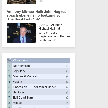
(00)
Anthony Michael Hall: John Hughes
sprach über eine Fortsetzung von
'The Breakfast Club'
(BANG) - Anthony
Michael Hall hat
verraten, dass
Regisseur John Hughes
bei ihrem
(00)
Kinocharts
1
Die Odyssee
(13)
2
Toy Story 5
(5)
3
Minions & Monster
(9)
4
Vaiana
(7)
5
Obsession - Du sollst mich lieben
(7)
6
Backrooms
(8)
7
Evil Dead Burn
(2)
8
Michael
(14)
9
The Piano Tuner
(3)