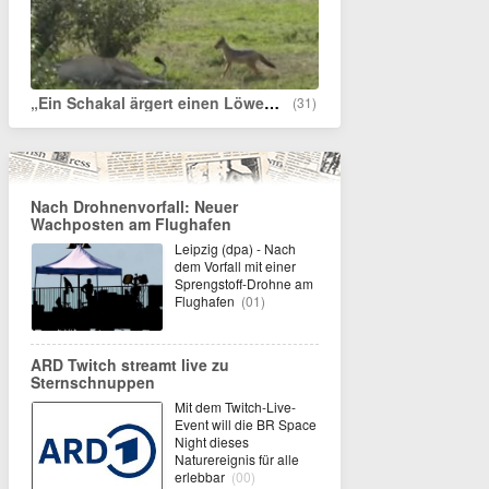
„Ein Schakal ärgert einen Löwen während seines Mittagsschlafs und zieht ihm am Schwanz“
(31)
Nach Drohnenvorfall: Neuer
Wachposten am Flughafen
Leipzig (dpa) - Nach
dem Vorfall mit einer
Sprengstoff-Drohne am
Flughafen
(01)
ARD Twitch streamt live zu
Sternschnuppen
Mit dem Twitch-Live-
Event will die BR Space
Night dieses
Naturereignis für alle
erlebbar
(00)