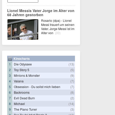
Lionel Messis Vater Jorge im Alter von
68 Jahren gestorben
Rosario (dpa) - Lionel
Messi trauert um seinen
Vater. Jorge Messi ist im
Alter von
(00)
Kinocharts
1
Die Odyssee
(13)
2
Toy Story 5
(5)
3
Minions & Monster
(9)
4
Vaiana
(7)
5
Obsession - Du sollst mich lieben
(7)
6
Backrooms
(8)
7
Evil Dead Burn
(2)
8
Michael
(14)
9
The Piano Tuner
(3)
0
Der Teufel trägt Prada 2
(12)