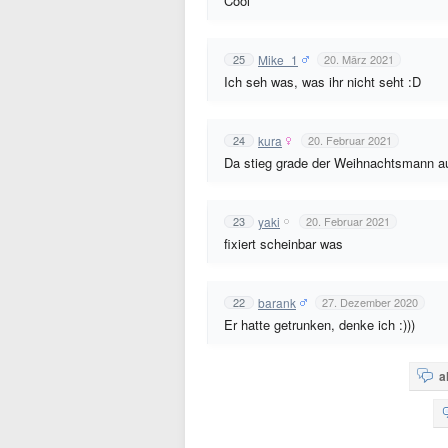
Cool
Mike_1
25
20. März 2021
Ich seh was, was ihr nicht seht :D
kura
24
20. Februar 2021
Da stieg grade der Weihnachtsmann 
yaki
23
20. Februar 2021
fixiert scheinbar was
barank
22
27. Dezember 2020
Er hatte getrunken, denke ich :)))
a