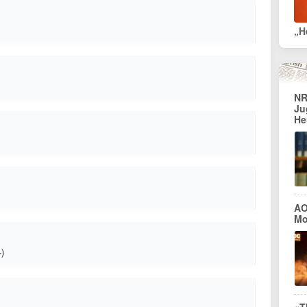
NR
Ju
He
AO
Mo
-)