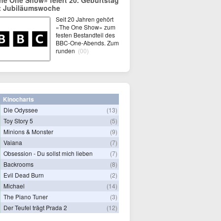
he One Show» feiert 20. Geburtstag
t Jubiläumswoche
Seit 20 Jahren gehört
«The One Show» zum
festen Bestandteil des
BBC-One-Abends. Zum
runden
(00)
Kinocharts
Die Odyssee
(13)
Toy Story 5
(5)
Minions & Monster
(9)
Vaiana
(7)
Obsession - Du sollst mich lieben
(7)
Backrooms
(8)
Evil Dead Burn
(2)
Michael
(14)
The Piano Tuner
(3)
Der Teufel trägt Prada 2
(12)