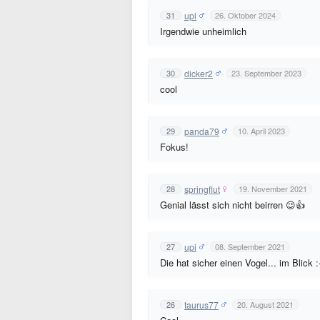
upi
31
26. Oktober 2024
Irgendwie unheimlich
dicker2
30
23. September 2023
cool
panda79
29
10. April 2023
Fokus!
springflut
28
19. November 2021
Genial lässt sich nicht beirren 😉👍
upi
27
08. September 2021
Die hat sicher einen Vogel... im Blick :
taurus77
26
20. August 2021