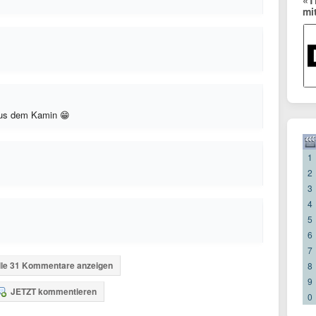
«T
mi
aus dem Kamin 😁
1
2
3
4
5
6
7
lle 31 Kommentare anzeigen
8
9
JETZT kommentieren
0