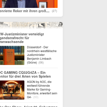
„Henriette Reker mit ihren großartigen Tipps gegen Vergewaltigungen“
(27)
W-Justizminister verteidigt
gendstrafrecht für
ranwachsende
Düsseldorf - Der
nordrhein-westfälische
Justizminister
Benjamin Limbach
(Grüne)
(06)
C GAMING CQ32G4ZA – Ein
nitor für drei Arten von Spielen
AGON by AOC, die
weltweit führende
Marke für Gaming-
Monitore, erweitert sein
G4-
(00)