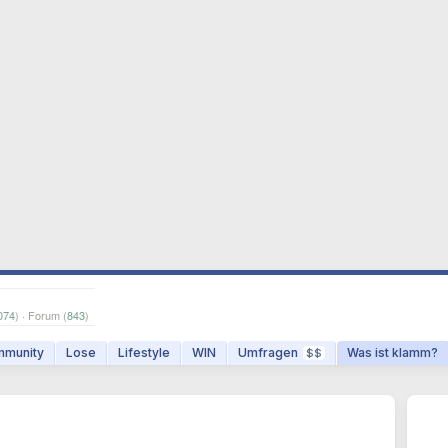
074
) · Forum (
843
)
munity
Lose
Lifestyle
WIN
Umfragen
Was ist klamm?
$$