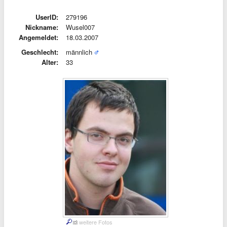
UserID:
279196
Nickname:
Wusel007
Angemeldet:
18.03.2007
Geschlecht:
männlich
Alter:
33
weitere Fotos