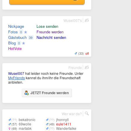
Wusel007's
Nickpage
Lose senden
Fotos
Freunde werden
0
Gästebuch
Nachricht senden
39
Blog
0
HotVote
(33)
off
Freunde
Wusel007
hat leider noch keine Freunde. Unter
MyFriends
kannst du ihm/ihr die Freundschaft
anbieten.
JETZT Freunde werden
Wer war da?
bekatronic
jhonnyll
(??)
(??)
69wolle
eule1411
(57)
(49)
martabk
Wanderfalke
(69)
(??)