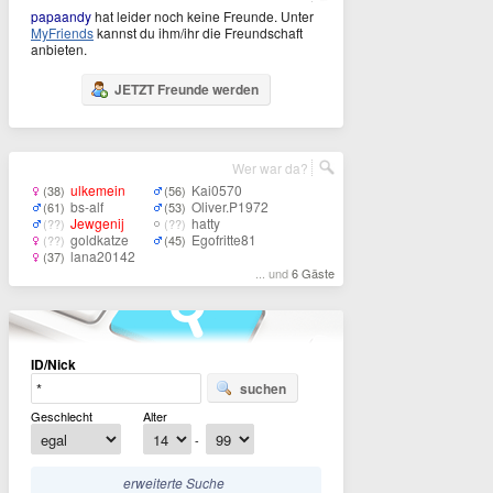
papaandy
hat leider noch keine Freunde. Unter
MyFriends
kannst du ihm/ihr die Freundschaft
anbieten.
JETZT Freunde werden
Wer war da?
ulkemein
Kai0570
(38)
(56)
bs-alf
Oliver.P1972
(61)
(53)
Jewgenij
hatty
(??)
(??)
goldkatze
Egofritte81
(??)
(45)
lana20142
(37)
... und
6 Gäste
ID/Nick
suchen
Geschlecht
Alter
-
erweiterte Suche