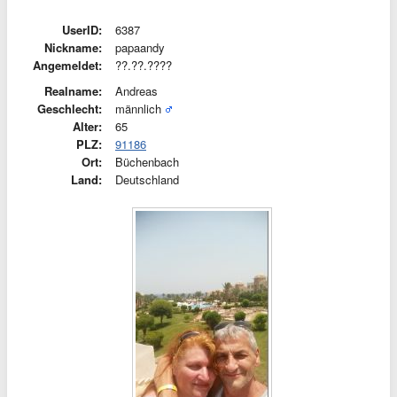
UserID:
6387
Nickname:
papaandy
Angemeldet:
??.??.????
Realname:
Andreas
Geschlecht:
männlich
Alter:
65
PLZ:
91186
Ort:
Büchenbach
Land:
Deutschland