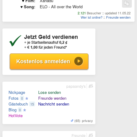
Film:
Xanadu
Song:
ELO - All over the World
2.121
Besucher :: updated 11.05.22
Wer ist online?
::
Freunde werden
papaandy's
Nickpage
Lose senden
Fotos
Freunde werden
0
Gästebuch
Nachricht senden
15
Blog
0
HotVote
(65)
privacy
Freunde