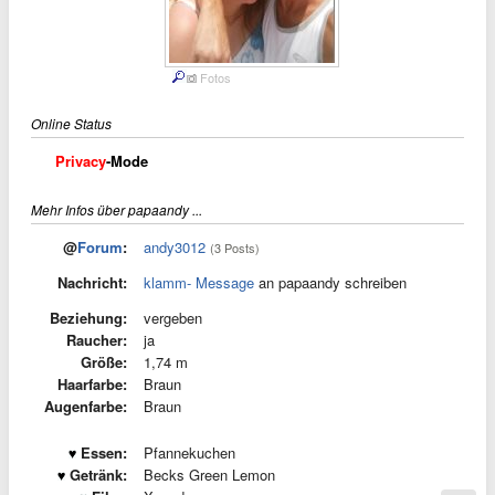
Fotos
Online Status
Privacy
-Mode
Mehr Infos über papaandy ...
@
Forum
:
andy3012
(3 Posts)
Nachricht:
klamm- Message
an papaandy schreiben
Beziehung:
vergeben
Raucher:
ja
Größe:
1,74 m
Haarfarbe:
Braun
Augenfarbe:
Braun
Essen:
Pfannekuchen
Getränk:
Becks Green Lemon