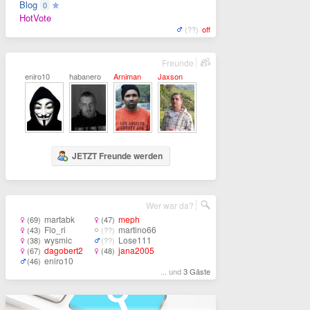
Blog
0
HotVote
(??)
off
Freunde
eniro10
habanero
Arniman
Jaxson
JETZT Freunde werden
Wer war da?
martabk
meph
(69)
(47)
Flo_ri
martino66
(43)
(??)
wysmic
Lose111
(38)
(??)
dagobert2
jana2005
(67)
(48)
eniro10
(46)
... und
3 Gäste