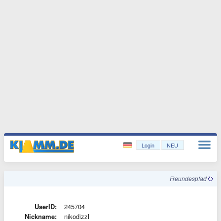
Login
NEU
Freundespfad
UserID:
245704
Nickname:
nikodizzl