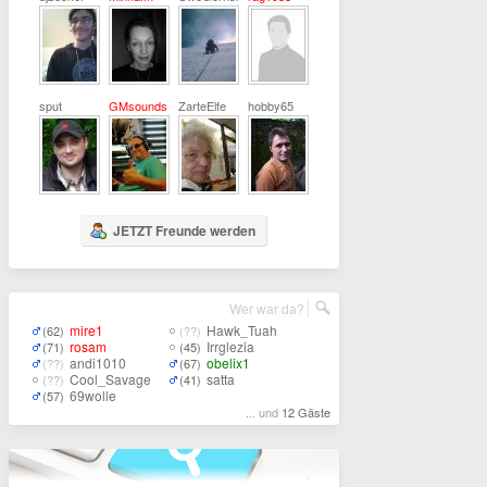
sput
GMsounds
ZarteElfe
hobby65
JETZT Freunde werden
Wer war da?
mire1
Hawk_Tuah
(62)
(??)
rosam
Irrglezia
(71)
(45)
andi1010
obelix1
(??)
(67)
Cool_Savage
satta
(??)
(41)
69wolle
(57)
... und
12 Gäste