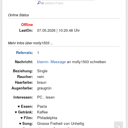
weitere Fotos
Online Status
Offline
LastOn:
07.05.2026 | 10:20:48 Uhr
Mehr Infos über molly1503 ...
Referrals
:
1
Nachricht:
klamm- Message
an molly1503 schreiben
Beziehung:
Single
Raucher:
nein
Haarfarbe:
braun
Augenfarbe:
graugrün
Interessen:
PC , lesen
Essen:
Pasta
Getränk:
Kaffee
Film:
Philadelphia
Song:
Grosse Freiheit von Unheilig