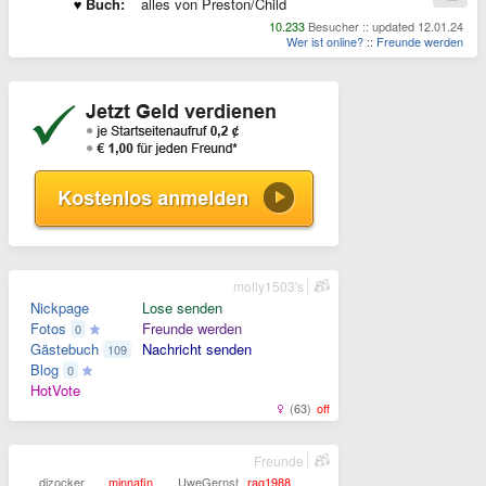
Buch:
alles von Preston/Child
10.233
Besucher :: updated 12.01.24
Wer ist online?
::
Freunde werden
molly1503's
Nickpage
Lose senden
Fotos
Freunde werden
0
Gästebuch
Nachricht senden
109
Blog
0
HotVote
(63)
off
Freunde
djzocker
minnafin
UweGernsheim
rag1988