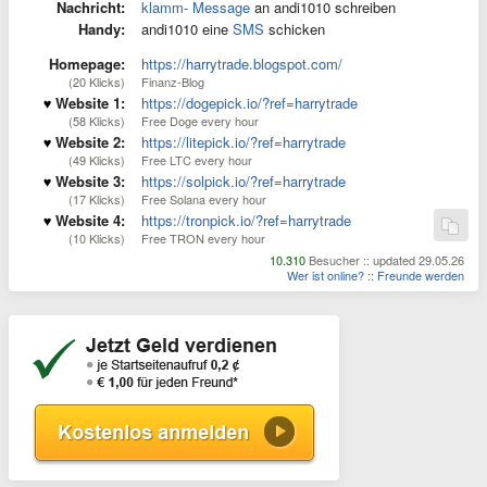
Nachricht:
klamm- Message
an andi1010 schreiben
Handy:
andi1010 eine
SMS
schicken
Homepage:
https://harrytrade.blogspot.com/
(20 Klicks)
Finanz-Blog
Website 1:
https://dogepick.io/?ref=harrytrade
(58 Klicks)
Free Doge every hour
Website 2:
https://litepick.io/?ref=harrytrade
(49 Klicks)
Free LTC every hour
Website 3:
https://solpick.io/?ref=harrytrade
(17 Klicks)
Free Solana every hour
Website 4:
https://tronpick.io/?ref=harrytrade
(10 Klicks)
Free TRON every hour
10.310
Besucher :: updated 29.05.26
Wer ist online?
::
Freunde werden