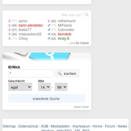
Wer war da?
symo
rotherhund
(??)
(62)
karin-pferdefan
MrFlame
(69)
(??)
krebs77
Calinostro
(67)
(??)
maeuschen22
klondeik
(60)
(43)
Chicy
Andy-E
(??)
(63)
... und
60 Gäste
ID/Nick
suchen
Geschlecht
Alter
-
erweiterte Suche
neue User
Sitemap
·
Datenschutz
·
AGB
·
Mediadaten
·
Impressum
·
Home
·
Forum
·
News
·
Werben
·
Hilfe/FAQ
·
API
·
RSS