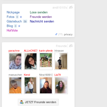
andi1010's
Nickpage
Lose senden
Fotos
Freunde werden
0
Gästebuch
Nachricht senden
58
Blog
0
HotVote
(??)
privacy
Freunde
parachne
ALLinONE75
karin-pferdefan
Irinasan
maeuschen22
Kerol
Nina160613
Lia79
JETZT Freunde werden