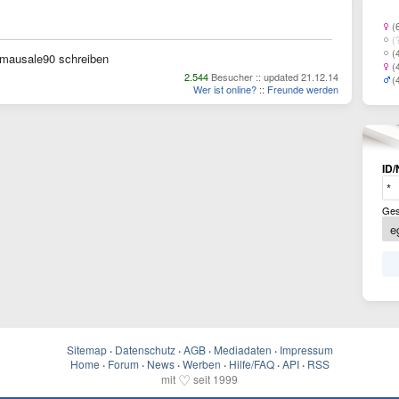
(
(
(
mausale90 schreiben
(
2.544
Besucher :: updated 21.12.14
(
Wer ist online?
::
Freunde werden
ID/
Ges
Sitemap
·
Datenschutz
·
AGB
·
Mediadaten
·
Impressum
Home
·
Forum
·
News
·
Werben
·
Hilfe/FAQ
·
API
·
RSS
♡
mit
seit 1999