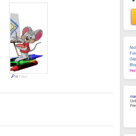
Nic
Fot
Gäs
Blo
Hot
Fotos
ma
Un
Fre