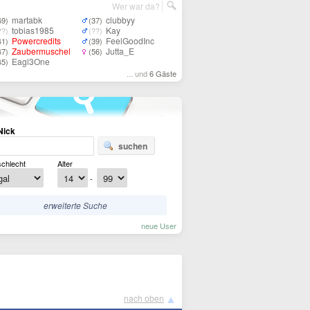
Wer war da?
martabk
clubbyy
69)
(37)
tobias1985
Kay
??)
(??)
Powercredits
FeelGoodInc
41)
(39)
Zaubermuschel
Jutta_E
47)
(56)
Eagl3One
45)
... und
6 Gäste
Nick
suchen
chlecht
Alter
-
erweiterte Suche
neue User
▲
nach oben