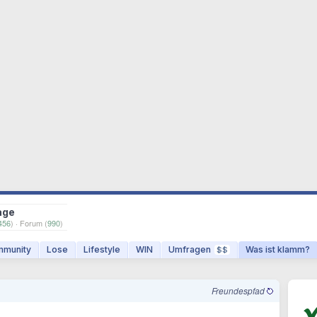
age
456
) · Forum (
990
)
munity
Lose
Lifestyle
WIN
Umfragen
Was ist klamm?
$$
Freundespfad