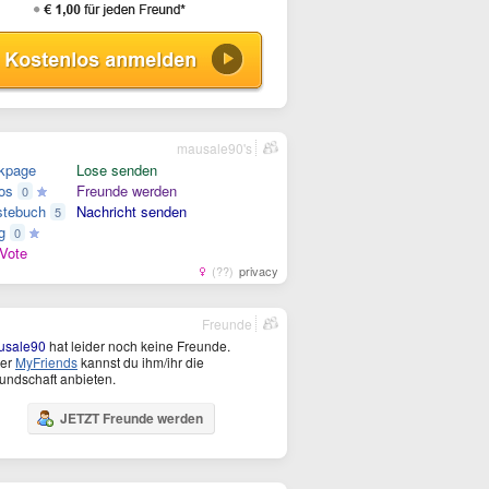
mausale90's
kpage
Lose senden
os
Freunde werden
0
tebuch
Nachricht senden
5
g
0
Vote
(??)
privacy
Freunde
usale90
hat leider noch keine Freunde.
ter
MyFriends
kannst du ihm/ihr die
undschaft anbieten.
JETZT Freunde werden