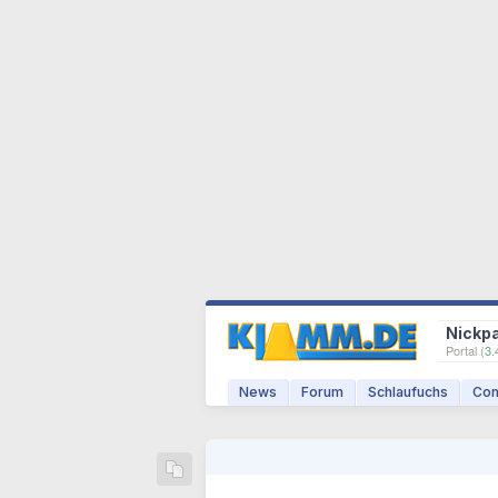
Nickp
Portal (
3.
News
Forum
Schlaufuchs
Com