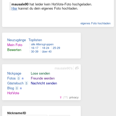
mausale90
hat leider kein HotVote-Foto hochgeladen.
Hier
kannst du dein eigenes Foto hochladen.
eigenes Foto hochladen
Neuzugänge
Toplisten
alle Altersgruppen
Mein Foto
16-17
18-24
25-29
Bewerten
30-39
über 40
mausale90's
Nickpage
Lose senden
Fotos
Freunde werden
0
Gästebuch
Nachricht senden
5
Blog
0
HotVote
(??)
privacy
Nickname/ID