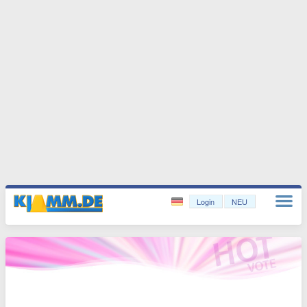
Login
NEU