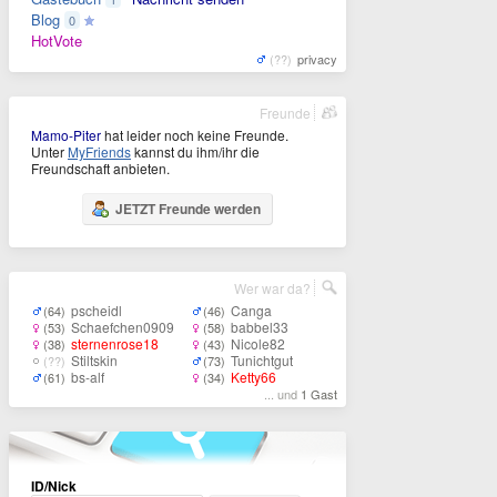
Blog
0
HotVote
(??)
privacy
Freunde
Mamo-Piter
hat leider noch keine Freunde.
Unter
MyFriends
kannst du ihm/ihr die
Freundschaft anbieten.
JETZT Freunde werden
Wer war da?
pscheidl
Canga
(64)
(46)
Schaefchen0909
babbel33
(53)
(58)
sternenrose18
Nicole82
(38)
(43)
Stiltskin
Tunichtgut
(??)
(73)
bs-alf
Ketty66
(61)
(34)
... und
1 Gast
ID/Nick